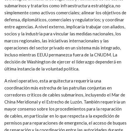
para alinear los esfuerzos nacionales, regionales,
internacionales y del sector privado. Dado su alcance global, su
red de alianzas y su poder de convocatoria, Estados Unidos
está bien posicionado para desempeñar un papel facilitador en
la construcción de una arquitectura de seguridad de los fondos
marinos más coherente.
A nivel nacional, esto implicaría proporcionar una dirección
estratégica en materia de seguridad y resiliencia de los cables
submarinos y tratarlos como infraestructura estratégica, no
simplemente como activos comerciales; alinear los objetivos de
defensa, diplomáticos, comerciales y regulatorios; y coordinar
entre agencias. A nivel externo, implicaría trabajar con aliados,
socios y la industria para vincular las medidas nacionales, los
marcos regionales, las iniciativas internacionales y las
operaciones del sector privado en un sistema más integrado,
incluso mientras EEUU permanezca fuera de la CNUDM. La
decisión de Washington de ejercer el liderazgo dependerá en
última instancia de la voluntad política.