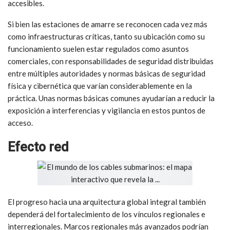
asignando obligaciones explícitas a las empresas privadas o
consorcios que operan sistemas de cables submarinos. Estas
responsabilidades deberían incluir la diversificación de las
rutas de cable y los puntos de amarre para reducir los puntos
únicos de fallo y limitar el impacto de las interrupciones, así
como el establecimiento de normas de seguridad básicas para
las estaciones de amarre de cables, con el fin de abordar las
vulnerabilidades en estos nodos críticos, pero relativamente
accesibles.
Si bien las estaciones de amarre se reconocen cada vez más
como infraestructuras críticas, tanto su ubicación como su
funcionamiento suelen estar regulados como asuntos
comerciales, con responsabilidades de seguridad distribuidas
entre múltiples autoridades y normas básicas de seguridad
física y cibernética que varían considerablemente en la
práctica. Unas normas básicas comunes ayudarían a reducir la
exposición a interferencias y vigilancia en estos puntos de
acceso.