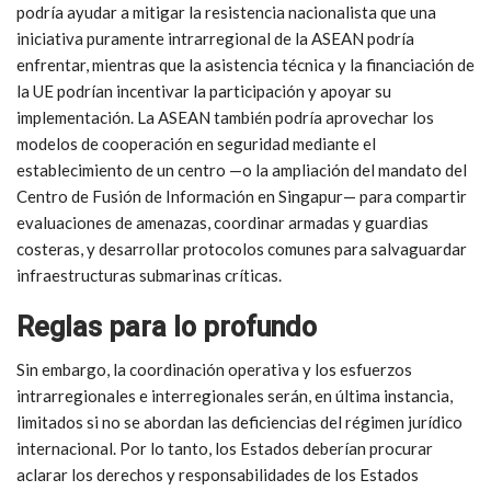
obligaciones y asignación de costos entre jurisdicciones. Esto
reduciría la discreción regulatoria a nivel nacional, reduciría
retrasos y obstrucciones arbitrarias, mejoraría la previsibilidad
para los operadores, haría que los proyectos fueran más
viables comercialmente y fortalecería la resiliencia colectiva
frente a la presión regulatoria externa.
Una carta ASEAN-UE para la gobernanza y resiliencia del cable
podría ayudar a mitigar la resistencia nacionalista que una
iniciativa puramente intrarregional de la ASEAN podría
enfrentar, mientras que la asistencia técnica y la financiación de
la UE podrían incentivar la participación y apoyar su
implementación. La ASEAN también podría aprovechar los
modelos de cooperación en seguridad mediante el
establecimiento de un centro —o la ampliación del mandato del
Centro de Fusión de Información en Singapur— para compartir
evaluaciones de amenazas, coordinar armadas y guardias
costeras, y desarrollar protocolos comunes para salvaguardar
infraestructuras submarinas críticas.