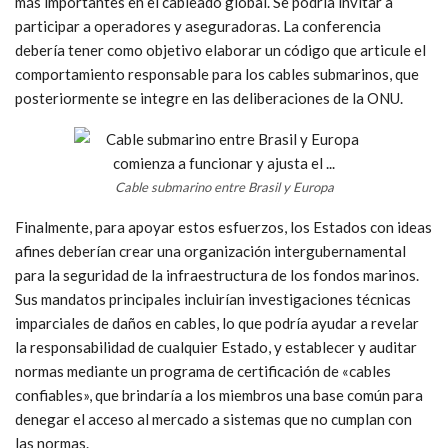
Dicho foro permitiría a los Estados participantes aclarar
responsabilidades y desarrollar estándares compartidos;
también permitiría a Estados Unidos desempeñar un papel de
liderazgo a pesar de no haber ratificado la CONVEMAR.
La conferencia buscaría una amplia participación, incluyendo la
de regiones subrepresentadas como África, los Estados del
Océano Índico y el Sudeste Asiático, que son nodos cada vez
más importantes en el cableado global. Se podría invitar a
participar a operadores y aseguradoras. La conferencia
debería tener como objetivo elaborar un código que articule el
comportamiento responsable para los cables submarinos, que
posteriormente se integre en las deliberaciones de la ONU.
Cable submarino entre Brasil y Europa
Finalmente, para apoyar estos esfuerzos, los Estados con ideas
afines deberían crear una organización intergubernamental