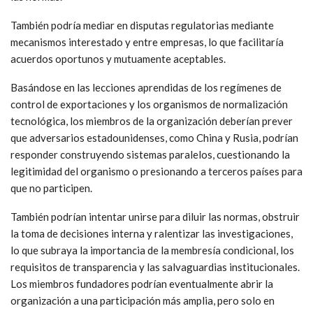
para la seguridad de la infraestructura de los fondos marinos.
Sus mandatos principales incluirían investigaciones técnicas
imparciales de daños en cables, lo que podría ayudar a revelar
la responsabilidad de cualquier Estado, y establecer y auditar
normas mediante un programa de certificación de «cables
confiables», que brindaría a los miembros una base común para
denegar el acceso al mercado a sistemas que no cumplan con
las normas.
También podría mediar en disputas regulatorias mediante
mecanismos interestado y entre empresas, lo que facilitaría
acuerdos oportunos y mutuamente aceptables.
Basándose en las lecciones aprendidas de los regímenes de
control de exportaciones y los organismos de normalización
tecnológica, los miembros de la organización deberían prever
que adversarios estadounidenses, como China y Rusia, podrían
responder construyendo sistemas paralelos, cuestionando la
legitimidad del organismo o presionando a terceros países para