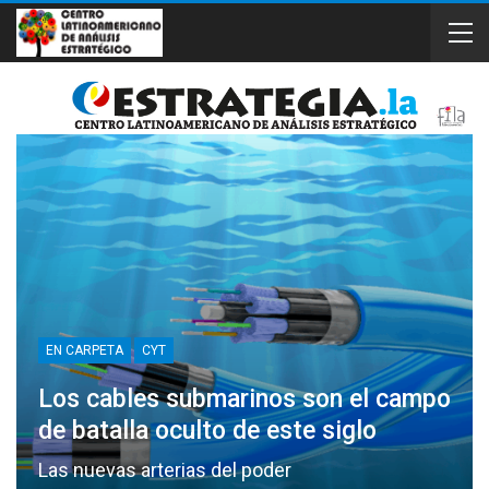
EN CARPETA
CYT
Los cables submarinos son el campo
de batalla oculto de este siglo
Las nuevas arterias del poder