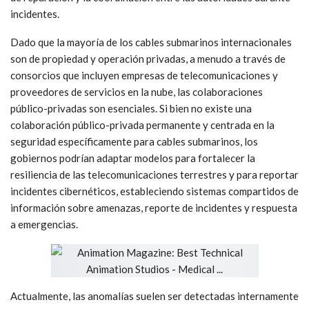
A nivel operativo, esta arquitectura requeriría una
coordinación más estrecha de las patrullas conjuntas en
corredores críticos de cables submarinos, incluyendo el Mar de
China Meridional y el Estrecho de Luzón. También requeriría un
mayor consenso sobre los procedimientos para la reparación
de cables, en particular en lo que respecta a la expedición de
permisos para reparaciones de emergencia, el acceso de buques
de reparación y la coordinación entre las autoridades durante
incidentes.
Dado que la mayoría de los cables submarinos internacionales
son de propiedad y operación privadas, a menudo a través de
consorcios que incluyen empresas de telecomunicaciones y
proveedores de servicios en la nube, las colaboraciones
público-privadas son esenciales. Si bien no existe una
colaboración público-privada permanente y centrada en la
seguridad específicamente para cables submarinos, los
gobiernos podrían adaptar modelos para fortalecer la