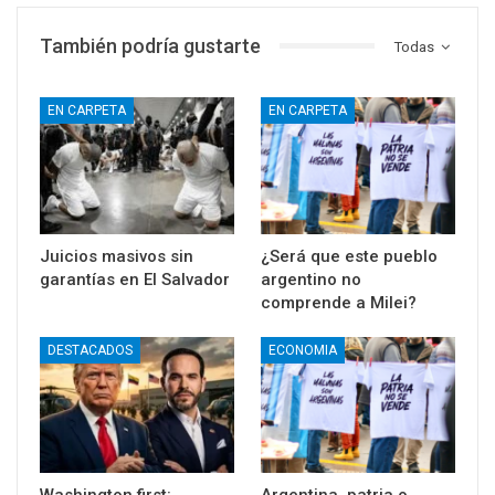
También podría gustarte
Todas
EN CARPETA
EN CARPETA
Juicios masivos sin
¿Será que este pueblo
garantías en El Salvador
argentino no
comprende a Milei?
DESTACADOS
ECONOMIA
Washington first:
Argentina, patria o