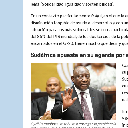
lema “Solidaridad, igualdad y sostenibilidad”.
En un contexto particularmente frágil, en el que la 
disminución tangible de ayuda al desarrollo y con u
situación para los más vulnerables se torna particu
del 85% del PIB mundial, de los dos tercios de la po
encarnados en el G-20, tienen mucho que decir y qué
Sudáfrica apuesta en su agenda por e
Con
su 
Sud
cua
res
nat
En 
y s
Cyril Ramaphosa se rehusó a entregar la presidencia
ini
del Grupo a un diplomático estadounidense de bajo