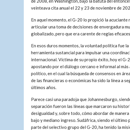
de 2008, en Washington, bajo la batuta del entonce
veinteava cita anual el 22 y 23 de noviembre de 20
En aquel momento, el G-20 lo propició la acuciante
articular una toma de decisiones de envergadura mun
globalizado, pero que era carente de reglas eficaces
En esos duros momentos, la voluntad política fue la
herramienta sustancial para impulsar una coordinac
internacional. Víctima de su propio éxito, hoy el G-
apostando por el diálogo cercano e informal al más 
político, en el cual la búsqueda de consensos en áre
de las financieras o económicas ha sido la línea a se
últimos años.
Parece casi una paradoja que Johannesburgo, siendo 
separación fueron las líneas que marcaron su histor
desigualdad y, sobre todo, cómo abordar de manera c
bajo y mediano ingreso. Sudáfrica, siendo el último p
parte del selectivo grupo del G-20, ha tenido la mis