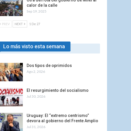
Otra derrota del gobierno de Milei al
calor de la calle
Sep 19, 2025
PREV
NEXT
1 De 27
Lo más visto esta semana
Dos tipos de oprimidos
Ago 2, 2026
El resurgimiento del socialismo
Jul 30, 2026
Uruguay: El “extremo centrismo”
devora al gobierno del Frente Amplio
Jul 31, 2026