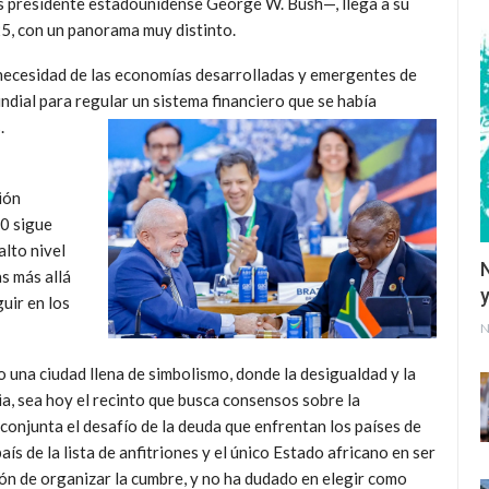
s presidente estadounidense George W. Bush—, llega a su
25, con un panorama muy distinto.
 necesidad de las economías desarrolladas y emergentes de
dial para regular un sistema financiero que se había
.
ión
20 sigue
alto nivel
as más allá
y
guir en los
N
una ciudad llena de simbolismo, donde la desigualdad y la
ia, sea hoy el recinto que busca consensos sobre la
onjunta el desafío de la deuda que enfrentan los países de
aís de la lista de anfitriones y el único Estado africano en ser
ión de organizar la cumbre, y no ha dudado en elegir como