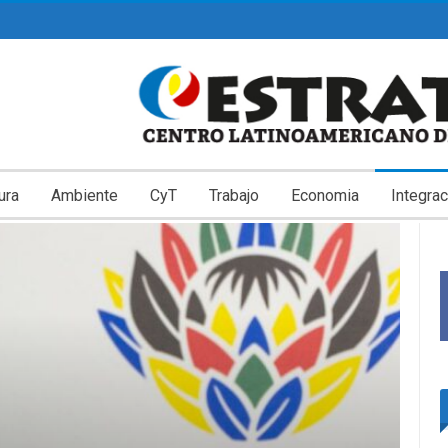
ura
Ambiente
CyT
Trabajo
Economia
Integrac