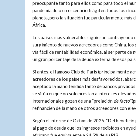
preocupante tanto para ellos como para todo el mu
pandemia dejó un escenario frágil en todos los rinc
planeta, pero la situación fue particularmente más d
África.
Los países más vulnerables siguieron contrayendo de
surgimiento de nuevos acreedores como China, los p
vía fácil de rentabilidad económica, al ser parte d
un gran porcentaje de la deuda externa de esos país
Si antes, el famoso Club de París (principalmente a
acreedores de los países más desfavorecidos, abarc
aceptado la mano tendida tanto de bancos privado
se sitúa en que no solo prestan a intereses elevados,
internacionales gozan de una “prelación
de facto”
(p
refinancien de la mano de otros acreedores con ele
Según el informe de Oxfam de 2025, “Del beneficio p
al pago de deuda que los ingresos recibidos en ayuda
africano fue equivalente a 24.5% de su PIB.