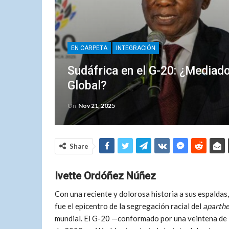
EN CARPETA
INTEGRACIÓN
Sudáfrica en el G-20: ¿Mediador
Global?
On
Nov 21, 2025
Share
Ivette Ordóñez Núñez
Con una reciente y dolorosa historia a sus espalda
fue el epicentro de la segregación racial del
aparthe
mundial. El G-20 —conformado por una veintena de l