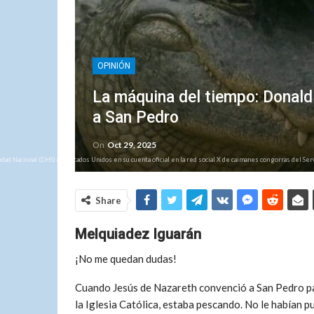
OPINIÓN
La máquina del tiempo: Donald
a San Pedro
On
Oct 29, 2025
dad Nacional (DHS) de Estados Unidos en su cuenta oficial en la red social X de caimanes con gorras del Se
Share
Melquiadez Iguarán
¡No me quedan dudas!
Cuando Jesús de Nazareth convenció a San Pedro para
la Iglesia Católica, estaba pescando. No le habían 