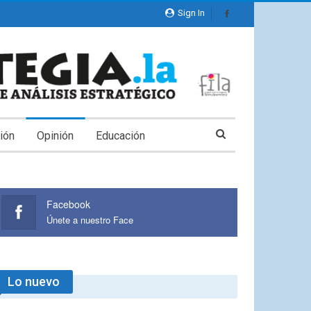
Sign In
ión
Opinión
Educación
Facebook
Únete a nuestro Face
Lo nuevo