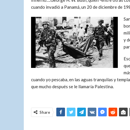
Infierno….George H. W. Bush, quién -entre otras cosas
cuando invadió a Panamá, un 20 de diciembre de 198
San
bom
mil
y d
par
Eso
que
más
cuando yo pescaba, en las aguas tranquilas y templa
que mucho después se le llamaría Palestina.
Share