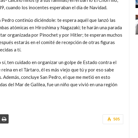
- calcinó niños (y a sus familias) en el barrio El Chorrillo,
9, cuando los inocentes esperaban el día de Navidad.
 Pedro continúo diciéndole: te espera aquél que lanzó las
bas atómicas en Hiroshima y Nagazaki; te harán una parada
itar organizada por Pinochet y por Hitler; te esperan muchos
espués estarás en el comité de recepción de otras figuras
ecidas a tí.
 sí, ten cuidado en organizar un golpe de Estado contra el
 reina en el Tártaro, él es más viejo que tú y por eso sabe
. Además, concluye San Pedro, el que me metió en esto
das del Mar de Galilea, fue un niño que vivió en una región
505