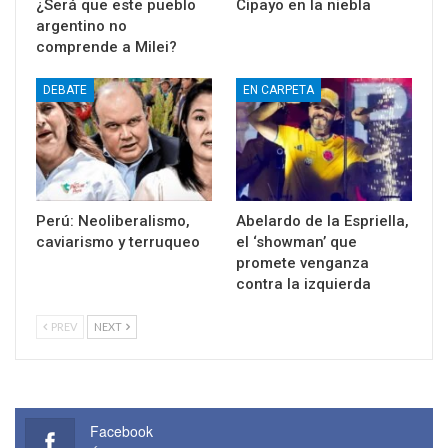
¿Será que este pueblo
Cipayo en la niebla
argentino no
comprende a Milei?
DEBATE
EN CARPETA
Perú: Neoliberalismo,
Abelardo de la Espriella,
caviarismo y terruqueo
el ‘showman’ que
promete venganza
contra la izquierda
PREV
NEXT
Facebook