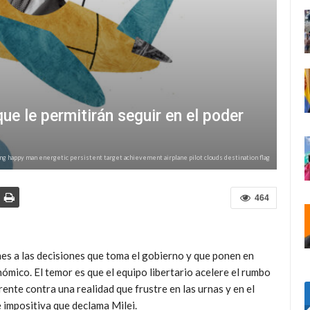
ue le permitirán seguir en el poder
ng happy man energetic persistent target achievement airplane pilot clouds destination flag
464
nes a las decisiones que toma el gobierno y que ponen en
nómico. El temor es que el equipo libertario acelere el rumbo
rente contra una realidad que frustre en las urnas y en el
 e impositiva que declama Milei.