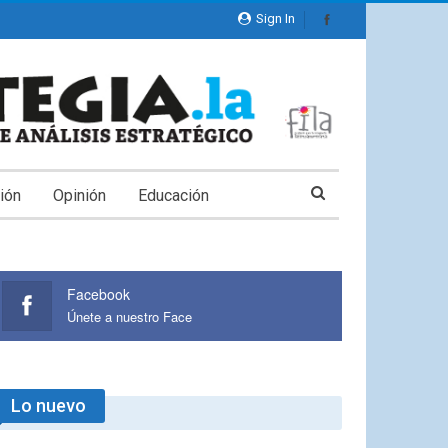
Sign In
ión
Opinión
Educación
Facebook
Únete a nuestro Face
Lo nuevo