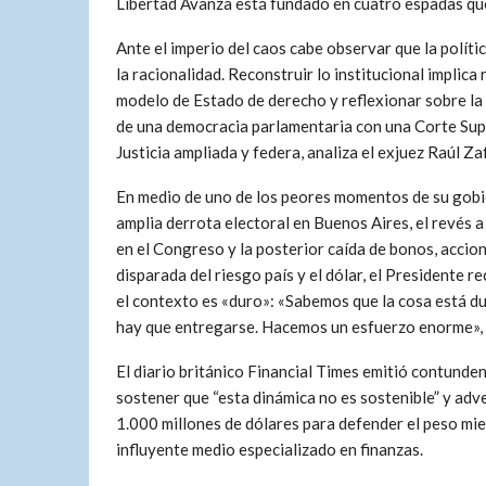
Libertad Avanza está fundado en
cuatro espadas qu
Ante el imperio del caos cabe observar que la políti
la
racionalidad. Reconstruir lo institucional implica 
modelo de Estado de derecho y reflexionar sobre la 
de una democracia parlamentaria con una Corte Su
Justicia ampliada y federa, analiza el exjuez Raúl Za
En medio de uno de los peores momentos de su gobie
amplia derrota electoral en Buenos Aires, el revés a
en el Congreso y la posterior caída de bonos, accio
disparada del riesgo país y el dólar, el Presidente r
el contexto es «duro»: «Sabemos que la cosa está du
hay que entregarse. Hacemos un esfuerzo enorme», 
El diario británico Financial Times emitió contundent
sostener que “esta dinámica no es sostenible” y adver
1.000 millones de dólares para defender el peso mien
influyente medio especializado en finanzas.