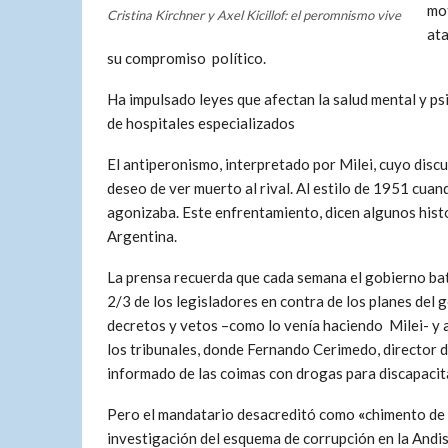
mot
Cristina Kirchner y Axel Kicillof: el peromnismo vive
ata
su compromiso político.
H
a
impulsado leyes que afectan la salud mental y psi
de hospitales especializados
El antiperonismo, interpretado por Milei, cuyo disc
deseo de ver muerto al rival. Al estilo de 1951 cua
agonizaba. Este enfrentamiento, dicen algunos histo
Argentina.
La prensa recuerda que cada semana el gobierno ba
2/3 de los legisladores en contra de los planes del 
decretos y vetos –como lo venía haciendo Milei- y a
los tribunales, donde Fernando Cerimedo, director d
informado de las coimas con drogas para discapacit
Pero el mandatario desacreditó como
«
chimento de 
investigación del esquema de corrupción en la Andi