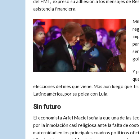
del FMI , expresó su adhesión a los mensajes de Be
asistencia financiera.
Mil
reg
imp
par
sen
gol
Y p
que
elecciones del mes que viene. Más aún luego que Tru
Latinoamérica, por su pelea con Lula.
Sin futuro
El economista Ariel Maciel señala que una de las te
por la inmolación casi religiosa ante la falta de cos
maternidad en los principales cuadros políticos ofici