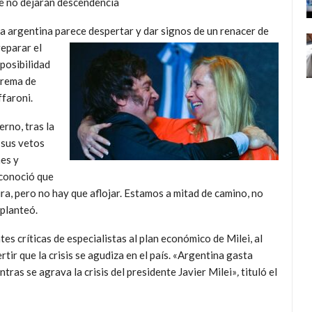
e no dejarán descendencia
ca argentina parece despertar y dar signos de un renacer de
reparar el
posibilidad
prema de
ffaroni.
rno, tras la
 sus vetos
nes y
econoció que
ra, pero no hay que aflojar. Estamos a mitad de camino, no
planteó.
es críticas de especialistas al plan económico de Milei, al
tir que la crisis se agudiza en el país. «Argentina gasta
tras se agrava la crisis del presidente Javier Milei»
,
tituló el