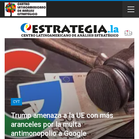
CYT
Trump amenaza a la UE con más
aranceles por la multa
antimonopolio a Google