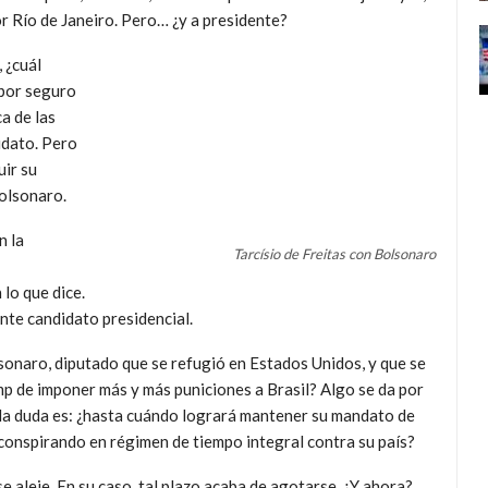
 Río de Janeiro. Pero… ¿y a presidente?
 ¿cuál
 por seguro
a de las
didato. Pero
ir su
Bolsonaro.
n la
Tarcísio de Freitas con Bolsonaro
lo que dice.
nte candidato presidencial.
sonaro, diputado que se refugió en Estados Unidos, y que se
mp de imponer más y más puniciones a Brasil? Algo se da por
 la duda es: ¿hasta cuándo logrará mantener su mandato de
conspirando en régimen de tiempo integral contra su país?
e aleje. En su caso, tal plazo acaba de agotarse. ¿Y ahora?