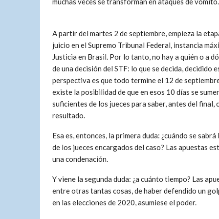
muchas veces se transforman en ataques de vómito.
A partir del martes 2 de septiembre, empieza la etapa
juicio en el Supremo Tribunal Federal, instancia máx
Justicia en Brasil. Por lo tanto, no hay a quién o a d
de una decisión del STF: lo que se decida, decidido e
perspectiva es que todo termine el 12 de septiembr
existe la posibilidad de que en esos 10 días se sume
suficientes de los jueces para saber, antes del final, 
resultado.
Esa es, entonces, la primera duda: ¿cuándo se sabrá 
de los jueces encargados del caso? Las apuestas es
una condenación.
Y viene la segunda duda: ¿a cuánto tiempo? Las apu
entre otras tantas cosas, de haber defendido un gol
en las elecciones de 2020, asumiese el poder.