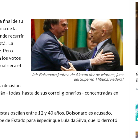
 final de su
ima de la
ónde recurrir
stá. La
e. Pero
n los votos
cuál será el
¿
Jair Bolsonaro junto a de Alexan der de Moraes, juez
a
del Supemo Tfibunal Federal
la decisión
A
tán –todas, hasta de sus correligionarios– concentradas en
estas oscilan entre 12 y 40 años. Bolsonaro es acusado,
pe de Estado para impedir que Lula da Silva, que lo derrotó