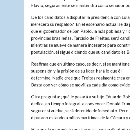
Flavio, seguramente se mantendrá como senador por
De los candidatos a disputar la presidencia con Lula,
merecerá su respaldo? En el escenario actual se da
que el gobernador de San Pablo, la más poblada y ric
provincias brasileñas, Tarcísio de Freitas, será can
mientras se mueve de manera incesante para constru
postulación, él sigue diciendo que su candidato es 
Reafirma que en último caso, es decir, si se mantiene
suspensión y la prisión de su líder, hará lo que él
determine. Nadie cree que Freitas realmente crea en 
Basta con ver cómo se moviliza cada día como evide
Otra pregunta: ¿qué le pasará a su hijo Eduardo Bol
dedica, en tiempo integral, a convencer Donald Tru
seguro: si vuelve, será detenido de inmediato. Pero
diputado estando a millas marítimas de la Cámara y 
Hay un plazo previsto por ley para que un diputado s