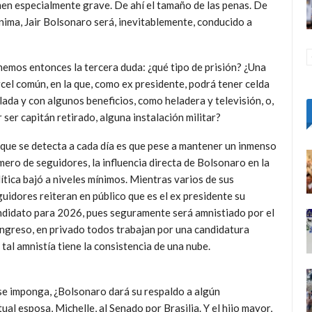
imen especialmente grave. De ahí el tamaño de las penas. De
ínima, Jair Bolsonaro será, inevitablemente, conducido a
nemos entonces la tercera duda: ¿qué tipo de prisión? ¿Una
cel común, en la que, como ex presidente, podrá tener celda
lada y con algunos beneficios, como heladera y televisión, o,
 ser capitán retirado, alguna instalación militar?
 que se detecta a cada día es que pese a mantener un inmenso
ero de seguidores, la influencia directa de Bolsonaro en la
ítica bajó a niveles mínimos.
Mientras varios de sus
uidores reiteran en público que es el ex presidente su
ndidato para 2026, pues seguramente será amnistiado por el
ngreso, en privado todos trabajan por una candidatura
tal amnistía tiene la consistencia de una nube.
l se imponga, ¿Bolsonaro dará su respaldo a algún
al esposa, Michelle, al Senado por Brasilia. Y el hijo mayor,