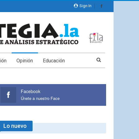
Sign In
ión
Opinión
Educación
Facebook
Únete a nuestro Face
Lo nuevo