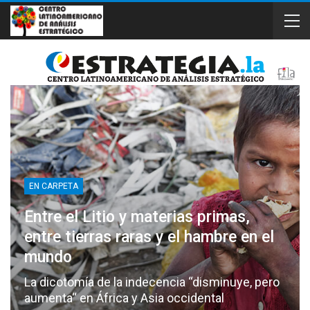
EN CARPETA
Entre el Litio y materias primas,
entre tierras raras y el hambre en el
mundo
La dicotomía de la indecencia “disminuye, pero
aumenta“ en África y Asia occidental