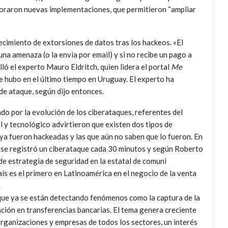
poraron nuevas implementaciones, que permitieron “ampliar
cimiento de extorsiones de datos tras los hackeos. «El
una amenaza (o la envía por email) y si no recibe un pago a
alló el experto Mauro Eldritch
,
quien lidera el portal
Me
ue hubo en el último tiempo en Uruguay. El experto ha
de ataque, según dijo entonces.
o por la evolución de los ciberataques, referentes del
 y tecnológico advirtieron que existen dos tipos de
ya fueron hackeadas y las que aún no saben que lo fueron. En
se registró un ciberataque cada 30 minutos y según Roberto
e estrategia de seguridad en la estatal de comuni
aís es el primero en Latinoamérica en el negocio de la venta
.
que ya se están detectando fenómenos como la captura de la
ción en transferencias bancarias. El tema genera creciente
rganizaciones y empresas de todos los sectores, un interés