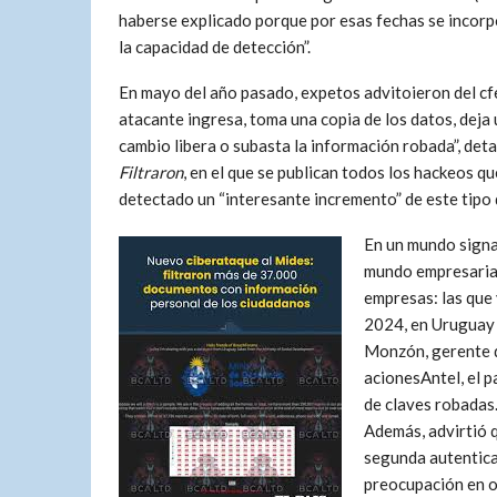
haberse explicado porque por esas fechas se incor
la capacidad de detección”.
En mayo del año pasado, expetos advitoieron del cfe
atacante ingresa, toma una copia de los datos, deja 
cambio libera o subasta la información robada”, det
Filtraron
, en el que se publican todos los hackeos q
detectado un “interesante incremento” de este tipo 
En un mundo signad
mundo empresarial
empresas: las que 
2024, en Uruguay 
Monzón, gerente d
acionesAntel, el p
de claves robadas
Además, advirtió 
segunda autentica
preocupación en o