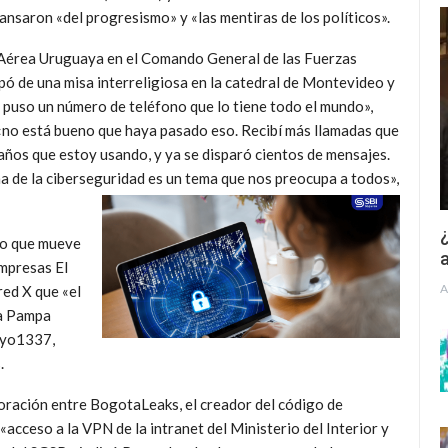
ansaron «del progresismo» y «las mentiras de los políticos».
za Aérea Uruguaya en el Comando General de las Fuerzas
ipó de una misa interreligiosa en la catedral de Montevideo y
 puso un número de teléfono que lo tiene todo el mundo»,
no está bueno que haya pasado eso. Recibí más llamadas que
ños que estoy usando, y ya se disparó cientos de mensajes.
a de la ciberseguridad es un tema que nos preocupa a todos»,
¿
to que mueve
a
empresas El
A
red X que «el
La Pampa
ayo1337,
.
boración entre BogotaLeaks, el creador del código de
cceso a la VPN de la intranet del Ministerio del Interior y