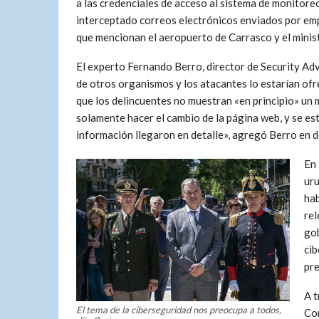
a las credenciales de acceso al sistema de monitore
interceptado correos electrónicos enviados por empr
que mencionan el aeropuerto de Carrasco y el ministe
El experto Fernando Berro, director de Security Advi
de otros organismos y los atacantes lo estarían ofr
que los delincuentes no muestran «en principio» un 
solamente hacer el cambio de la página web, y se es
información llegaron en detalle», agregó Berro en 
En 
uru
hab
rel
gob
cib
pre
A t
El tema de la ciberseguridad nos preocupa a todos,
Com