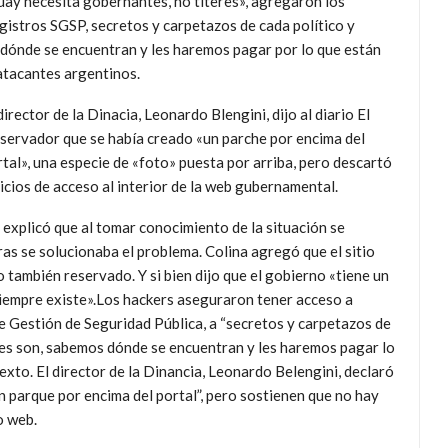
ay necesita gobernantes, no títeres», agregaron los
gistros SGSP, secretos y carpetazos de cada político y
dónde se encuentran y les haremos pagar por lo que están
atacantes argentinos.
director de la Dinacia, Leonardo Blengini, dijo al diario El
servador que se había creado «un parche por encima del
tal», una especie de «foto» puesta por arriba, pero descartó
icios de acceso al interior de la web gubernamental.
explicó que al tomar conocimiento de la situación se
ras se solucionaba el problema. Colina agregó que el sitio
 también reservado. Y si bien dijo que el gobierno «tiene un
siempre existe».Los hackers aseguraron tener acceso a
 de Gestión de Seguridad Pública, a “secretos y carpetazos de
enes son, sabemos dónde se encuentran y les haremos pagar lo
xto. El director de la Dinancia, Leonardo Belengini, declaró
n parque por encima del portal”, pero sostienen que no hay
o web.