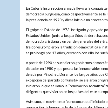
En Cuba la insurrección armada llevó a la conquista d
democracia burguesa, como despectivamente se le ll
la presidencia en 1970 y diera inicio a un proceso 
El golpe de Estado de 1973, instigado y apoyado po
Estados Unidos, junto a los partidos de derecha, sec
democracia cristiana y un par de generales del ejérc
traidores, rompieron la tradición democrática e ins
se prolongó por 17 años, cerrando con ello los sueño
A partir de 1990 se sucedieron gobiernos democrátic
dictador en 1980 y que pese a las innumerables enmi
dejada por Pinochet. Durante los largos años que Chi
excepción del partido comunista- se alejaron progr
iniciaron lo que se llamó la “renovación socialista” 
dirigentes que vivieron en los países del este euro
Asimismo, el movimiento “eurocomunista” iniciado en
renovación de buena parte de la izquierda chilena, la