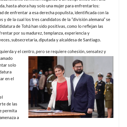
erda, hasta ahora hay solo una mujer para enfrentarlos:
d de enfrentar a esa derecha populista, identificada con la
 y de la cual los tres candidatos de la “división alemana” se
idatura de Tohá han sido positivas, como lo reflejan las
nfrentar por su madurez, templanza, experiencia y
veces, subsecretaria, diputada y alcaldesa de Santiago.
uierda y el centro, pero se requiere cohesión, sensatez y
llamado
ntar solo
datura
ar en el
el
rte de las
ue permita
r amenaza a