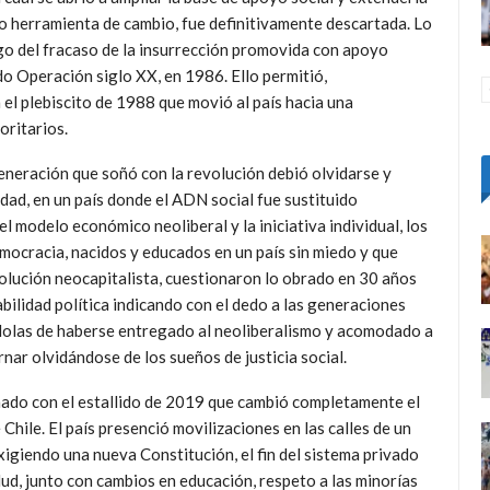
omo herramienta de cambio, fue definitivamente descartada. Lo
ego del fracaso de la insurrección promovida con apoyo
do Operación siglo XX, en 1986. Ello permitió,
 el plebiscito de 1988 que movió al país hacia una
oritarios.
neración que soñó con la revolución debió olvidarse y
idad, en un país donde el ADN social fue sustituido
l modelo económico neoliberal y la iniciativa individual, los
emocracia, nacidos y educados en un país sin miedo y que
volución neocapitalista, cuestionaron lo obrado en 30 años
bilidad política indicando con el dedo a las generaciones
dolas de haberse entregado al neoliberalismo y acomodado a
nar olvidándose de los sueños de justicia social.
mado con el estallido de 2019 que cambió completamente el
 Chile. El país presenció movilizaciones en las calles de un
xigiendo una nueva Constitución, el fin del sistema privado
lud, junto con cambios en educación, respeto a las minorías