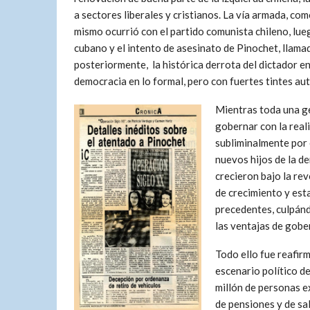
a sectores liberales y cristianos. La vía armada, c
mismo ocurrió con el partido comunista chileno, lu
cubano y el intento de asesinato de Pinochet, llama
posteriormente, la histórica derrota del dictador en
democracia en lo formal, pero con fuertes tintes aut
Mientras toda una ge
gobernar con la real
subliminalmente por e
nuevos hijos de la d
crecieron bajo la re
de crecimiento y esta
precedentes, culpán
las ventajas de gober
Todo ello fue reafir
escenario político de
millón de personas e
de pensiones y de sa