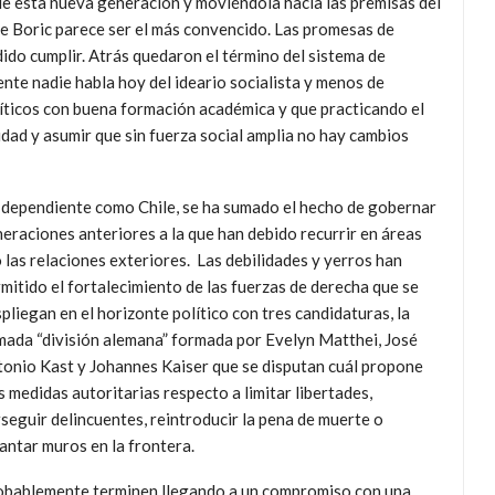
e esta nueva generación y moviéndola hacia las premisas del
te Boric parece ser el más convencido. Las promesas de
do cumplir. Atrás quedaron el término del sistema de
ente nadie habla hoy del ideario socialista y menos de
líticos con buena formación académica y que practicando el
lidad y asumir que sin fuerza social amplia no hay cambios
ís dependiente como Chile, se ha sumado el hecho de gobernar
eraciones anteriores a la que han debido recurrir en áreas
 las relaciones exteriores. Las debilidades y yerros han
mitido el fortalecimiento de las fuerzas de derecha que se
pliegan en el horizonte político con tres candidaturas, la
mada “división alemana” formada por Evelyn Matthei, José
onio Kast y Johannes Kaiser que se disputan cuál propone
 medidas autoritarias respecto a limitar libertades,
seguir delincuentes, reintroducir la pena de muerte o
antar muros en la frontera.
obablemente terminen llegando a un compromiso con una