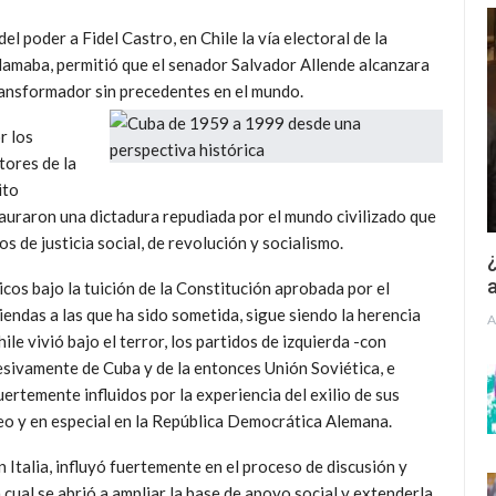
el poder a Fidel Castro, en Chile la vía electoral de la
amaba, permitió que el senador Salvador Allende alcanzara
transformador sin precedentes en el mundo.
r los
tores de la
ito
tauraron una dictadura repudiada por el mundo civilizado que
s de justicia social, de revolución y socialismo.
¿
a
os bajo la tuición de la Constitución aprobada por el
endas a las que ha sido sometida, sigue siendo la herencia
A
le vivió bajo el terror, los partidos de izquierda -con
esivamente de Cuba y de la entonces Unión Soviética, e
fuertemente influidos por la experiencia del exilio de sus
peo y en especial en la República Democrática Alemana.
 Italia, influyó fuertemente en el proceso de discusión y
 cual se abrió a ampliar la base de apoyo social y extenderla