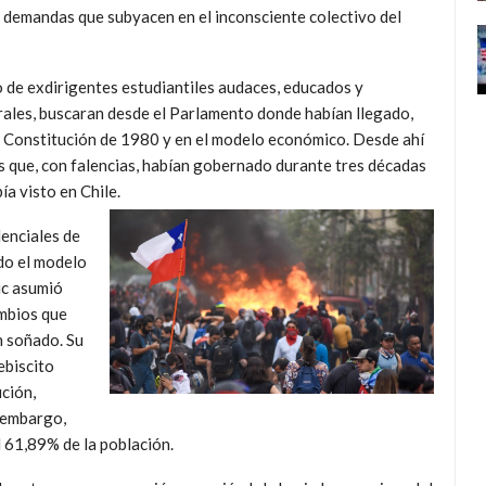
de demandas que subyacen en el inconsciente colectivo del
 de exdirigentes estudiantiles audaces, educados y
ales, buscaran desde el Parlamento donde habían llegado,
 la Constitución de 1980 y en el modelo económico. Desde ahí
s que, con falencias, habían gobernado durante tres décadas
a visto en Chile.
denciales de
do el modelo
ic asumió
ambios que
n soñado. Su
ebiscito
ción,
n embargo,
 61,89% de la población.