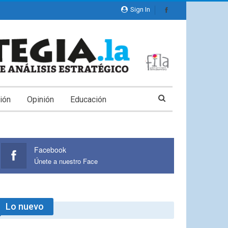
Sign In
ión
Opinión
Educación
Facebook
Únete a nuestro Face
Lo nuevo