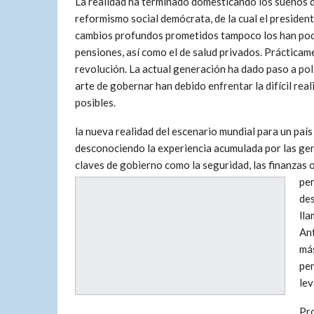
La realidad ha terminado domesticando los sueños d
reformismo social demócrata, de la cual el presiden
cambios profundos prometidos tampoco los han podi
pensiones, así como el de salud privados. Prácticam
revolución. La actual generación ha dado paso a po
arte de gobernar han debido enfrentar la difícil rea
posibles.
la nueva realidad del escenario mundial para un pa
desconociendo la experiencia acumulada por las gen
claves de gobierno como la seguridad, las finanzas o
per
des
lla
Ant
más
per
lev
Pr