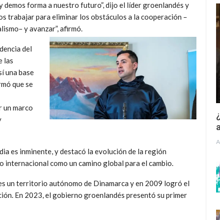
y demos forma a nuestro futuro
, dijo el líder groenlandés y
os trabajar para eliminar los obstáculos a la cooperación –
lismo– y avanzar”, afirmó.
dencia del
e las
sí una base
irmó que se
ar un marco
¿
y
a
A
a es inminente, y destacó la evolución de la región
o internacional como un camino global para el cambio.
es un territorio autónomo de Dinamarca y en 2009 logró el
ión. En 2023, el gobierno groenlandés presentó su primer