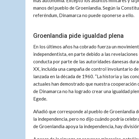
más autonomía. Excepto los asuntos militares y la po
manos del pueblo de Groenlandia. Según la Constituc
referéndum, Dinamarca no puede oponerse a ello.
Groenlandia pide igualdad plena
En los últimos años ha cobrado fuerza un movimien
independentista, en parte debido a las revelaciones
conducta por parte de las autoridades danesas duran
XX, incluida una campaña de control involuntario de
lanzada en la década de 1960.
La historia y las con
actuales han demostrado que nuestra cooperación c
de Dinamarca no ha logrado crear una igualdad ple
Egede.
Añadió que corresponde al pueblo de Groenlandia d
la independencia, pero no dijo cuándo podría celebr
de Groenlandia apoya la independencia, hay división 