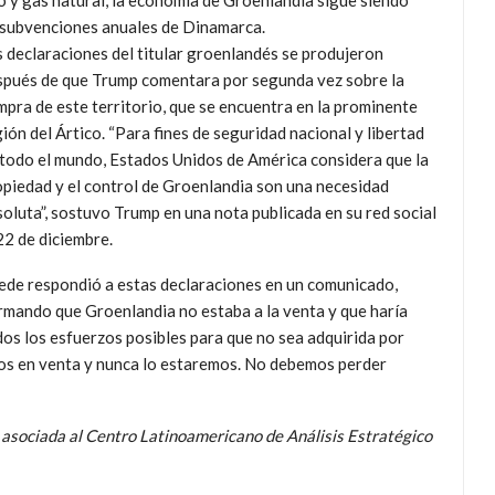
eo y gas natural, la economía de Groenlandia sigue siendo
s subvenciones anuales de Dinamarca.
s declaraciones del titular groenlandés se produjeron
spués de que Trump comentara por segunda vez sobre la
pra de este territorio, que se encuentra en la prominente
ión del Ártico. “Para fines de seguridad nacional y libertad
 todo el mundo, Estados Unidos de América considera que la
opiedad y el control de Groenlandia son una necesidad
oluta”, sostuvo Trump en una nota publicada en su red social
22 de diciembre.
ede respondió a estas declaraciones en un comunicado,
irmando que Groenlandia no estaba a la venta y que haría
os los esfuerzos posibles para que no sea adquirida por
os en venta y nunca lo estaremos. No debemos perder
a asociada al Centro Latinoamericano de Análisis Estratégico