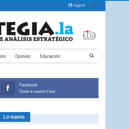
Sign In
ión
Opinión
Educación
Facebook
Únete a nuestro Face
Lo nuevo