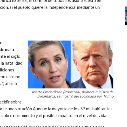
lítica exterior, el control de todos los asuntos está en
ión, si el pueblo quiere la independencia, mediante un
to
 de mala
te el siglo
 la natalidad
diciones
on el reino
na
, afirmó
Mette Frederiksen (izquierda), primera ministra de
Dinamarca, se mostró decepcionada por Trump
ecidir sobre
arse una votación.Aunque la mayoría de los 57 mil habitantes
sobre el momento y el posible impacto en el nivel de vida.