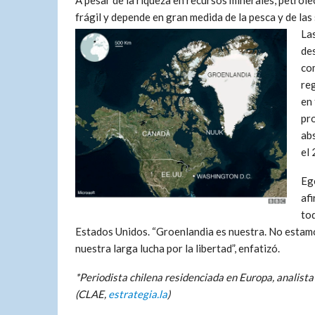
A pesar de la riqueza en recursos minerales, petról
frágil y depende en gran medida de la pesca y de la
La
de
com
reg
en
pr
abs
el 
Eg
af
tod
Estados Unidos. “Groenlandia es nuestra. No estam
nuestra larga lucha por la libertad”, enfatizó.
*Periodista chilena residenciada en Europa, analist
(CLAE,
estrategia.la
)