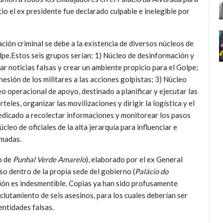
icio el ex presidente fue declarado culpable e inelegible por
ción criminal se debe a la existencia de diversos núcleos de
lpe.Estos seis grupos serían: 1) Núcleo de desinformación y
ar noticias falsas y crear un ambiente propicio para el Golpe;
hesión de los militares a las acciones golpistas; 3) Núcleo
o operacional de apoyo, destinado a planificar y ejecutar las
les, organizar las movilizaciones y dirigir la logística y el
dedicado a recolectar informaciones y monitorear los pasos
leo de oficiales de la alta jerarquía para influenciar e
rmadas.
o de
Punhal Verde Amarelo
), elaborado por el ex General
o dentro de la propia sede del gobierno (
Palácio do
ción es indesmentible. Copias ya han sido profusamente
eclutamiento de seis asesinos, para los cuales deberían ser
ntidades falsas.