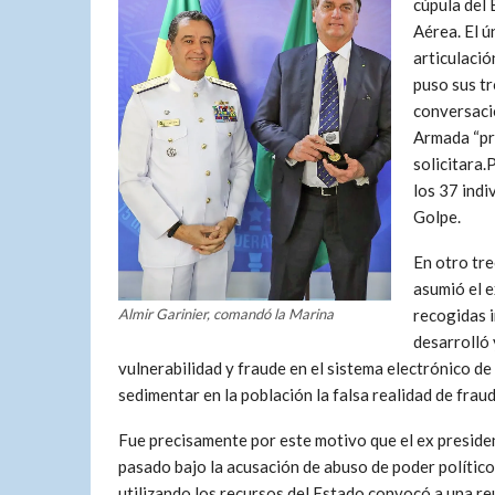
cúpula del 
Aérea. El 
articulació
puso sus tr
conversacio
Armada “pr
solicitara.
los 37 ind
Golpe.
En otro tre
asumió el e
recogidas i
Almir Garinier, comandó la Marina
desarrolló 
vulnerabilidad y fraude en el sistema electrónico de
sedimentar en la población la falsa realidad de fraud
Fue precisamente por este motivo que el ex preside
pasado bajo la acusación de abuso de poder polític
utilizando los recursos del Estado convocó a una r