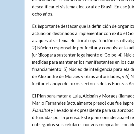
descalificar el sistema electoral de Brasil. En ese ju
ocho años.
Es importante destacar que la definición de organiza
actuación destinados a implementar con éxito el Go
ataques al sistema electoral cuya función era divulg
2) Núcleo responsable por incitar y conquistar la ad
jurídicopara sustentar legalmente el Golpe; 4) Núcle
medidas para mantener los manifestantes en los cuarte
financiamiento; 5) Núcleo de inteligencia paralela 
de Alexandre de Moraes y otras autoridades; y 6) Núc
incitar el apoyo de otros sectores de las Fuerzas A
El Plan para matar a Lula, Alckmin y Moraes (llamad
Mario Fernandes (actualmente preso) que fue impres
Planalto
) y llevado al ex presidente para su aproba
difundidas por la prensa. Este plan consideraba el r
entregados seis celulares nuevos comprados con ide