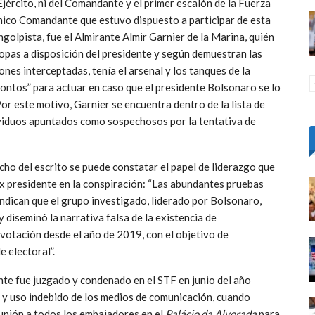
Ejército, ni del Comandante y el primer escalón de la Fuerza
único Comandante que estuvo dispuesto a participar de esta
ngolpista, fue el Almirante Almir Garnier de la Marina, quién
opas a disposición del presidente y según demuestran las
nes interceptadas, tenía el arsenal y los tanques de la
ontos” para actuar en caso que el presidente Bolsonaro se lo
Por este motivo, Garnier se encuentra dentro de la lista de
ividuos apuntados como sospechosos por la tentativa de
cho del escrito se puede constatar el papel de liderazgo que
x presidente en la conspiración: “Las abundantes pruebas
ndican que el grupo investigado, liderado por Bolsonaro,
y diseminó la narrativa falsa de la existencia de
 votación desde el año de 2019, con el objetivo de
e electoral”.
nte fue juzgado y condenado en el STF en junio del año
o y uso indebido de los medios de comunicación, cuando
eunión a todos los embajadores en el
Palácio da Alvorada
para