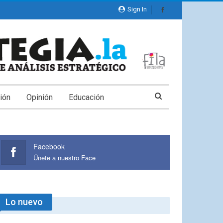
Sign In
ión
Opinión
Educación
Facebook
Únete a nuestro Face
Lo nuevo