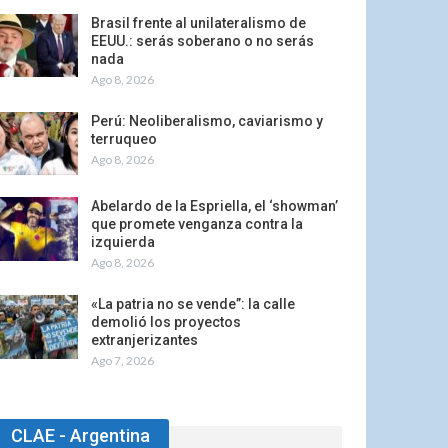
Brasil frente al unilateralismo de
EEUU.: serás soberano o no serás
nada
Ago 8, 2026
Perú: Neoliberalismo, caviarismo y
terruqueo
Ago 8, 2026
Abelardo de la Espriella, el ‘showman’
que promete venganza contra la
izquierda
Ago 8, 2026
«La patria no se vende”: la calle
demolió los proyectos
extranjerizantes
Ago 7, 2026
CLAE - Argentina