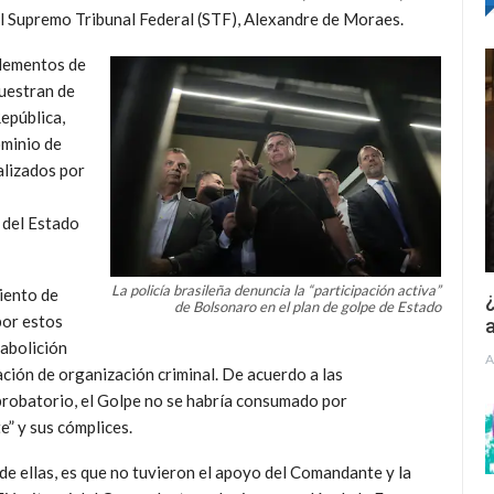
el Supremo Tribunal Federal (STF), Alexandre de Moraes.
elementos de
muestran de
epública,
ominio de
alizados por
 del Estado
La policía brasileña denuncia la “participación activa”
miento de
¿
de Bolsonaro en el plan de golpe de Estado
por estos
a
 abolición
A
ción de organización criminal. De acuerdo a las
probatorio, el Golpe no se habría consumado por
e” y sus cómplices.
de ellas, es que no tuvieron el apoyo del Comandante y la