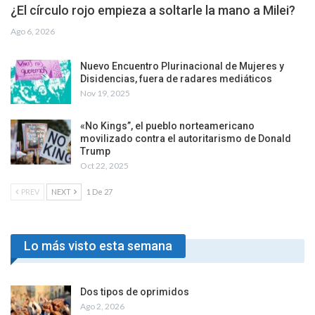
¿El círculo rojo empieza a soltarle la mano a Milei?
Ago 6, 2026
Nuevo Encuentro Plurinacional de Mujeres y
Disidencias, fuera de radares mediáticos
Nov 19, 2025
«No Kings”, el pueblo norteamericano
movilizado contra el autoritarismo de Donald
Trump
Oct 22, 2025
PREV
NEXT
1 De 27
Lo más visto esta semana
Dos tipos de oprimidos
Ago 2, 2026