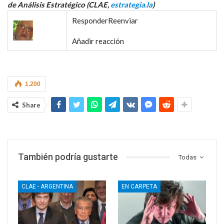
de Análisis Estratégico (CLAE,
estrategia.la
)
Responder
Reenviar
Añadir reacción
1.200
Share
También podría gustarte
Todas
CLAE - ARGENTINA
EN CARPETA