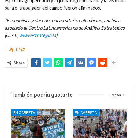
especial agropecuario y el jornal agropecuario y la vivienda
para el trabajador del campo fueron eliminados.
*
Economista y docente universitario colombiano, analista
asociado al Centro Latinoamericano de Análisis Estratégico
(CLAE,
www.estrategia.la
)
1.347
Share
También podría gustarte
Todas
EN CARPETA
EN CARPETA