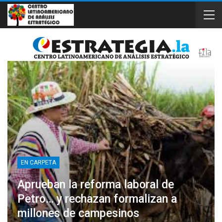
EN CARPETA
Aprueban la reforma laboral de
Petro… y rechazan formalizan a
millones de campesinos