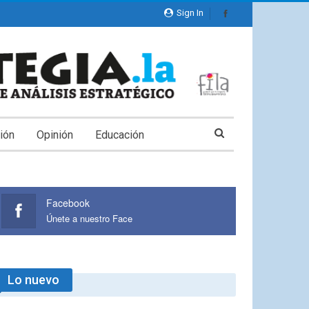
Sign In
ión
Opinión
Educación
Facebook
Únete a nuestro Face
Lo nuevo