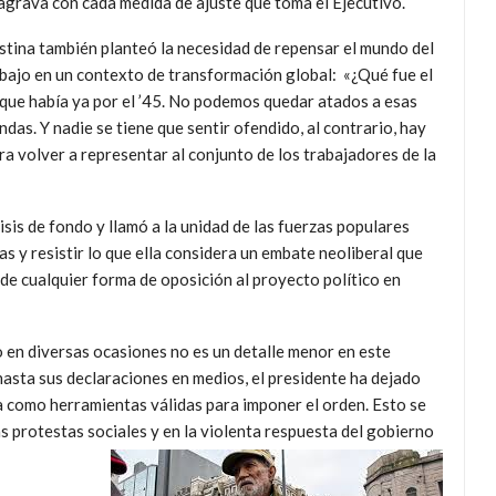
agrava con cada medida de ajuste que toma el Ejecutivo.
stina también planteó la necesidad de repensar el mundo del
bajo en un contexto de transformación global: «¿Qué fue el
ue había ya por el ’45. No podemos quedar atados a esas
s. Y nadie se tiene que sentir ofendido, al contrario, hay
 volver a representar al conjunto de los trabajadores de la
isis de fondo y llamó a la unidad de las fuerzas populares
s y resistir lo que ella considera un embate neoliberal que
n de cualquier forma de oposición al proyecto político en
o en diversas ocasiones no es un detalle menor en este
hasta sus declaraciones en medios, el presidente ha dejado
za como herramientas válidas para imponer el orden. Esto se
las protestas sociales y en la violenta respuesta del gobierno