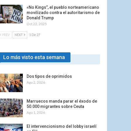
«No Kings”, el pueblo norteamericano
movilizado contra el autoritarismo de
Donald Trump
Oct 22, 2025
PREV
NEXT
1 De 27
Lo más visto esta semana
Dos tipos de oprimidos
Ago 2, 2026
Marruecos manda parar el éxodo de
50.000 migrantes sobre Ceuta
Ago 1, 2026
El intervencionismo del lobby israelí