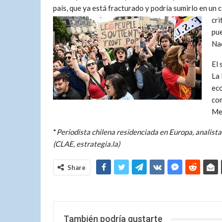
país, que ya está fracturado y podría sumirlo en un 
cri
pue
Nac
El 
La 
eco
com
Me
*
Periodista chilena residenciada en Europa, analist
(CLAE, estrategia.la)
Share
También podría gustarte