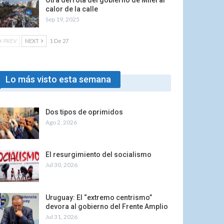
Otra derrota del gobierno de Milei al
calor de la calle
Sep 19, 2025
PREV
NEXT
1 De 27
Lo más visto esta semana
Dos tipos de oprimidos
Ago 2, 2026
El resurgimiento del socialismo
Jul 30, 2026
Uruguay: El “extremo centrismo”
devora al gobierno del Frente Amplio
Jul 31, 2026