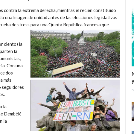
es contra la extrema derecha, mientras el recién constituido
o una imagen de unidad antes de las elecciones legislativas
prueba de stress par
a
una Quinta República francesa que
r ciento) la
parten la
comunistas,
ria. Con una
ace dos
ia más
y
o seguidores
N
os.
a la
ane Dembélé
n la