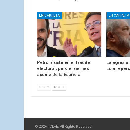
EN CARPETA
EN CARPETA
Petro insiste en el fraude
La agresión
electoral, pero el viernes
Lula reper
asume De la Espriela
PREV
NEXT
© 2026 - CLAE. All Rights Reserved.