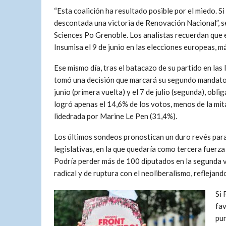
“Esta coalición ha resultado posible por el miedo. Si
descontada una victoria de Renovación Nacional”, s
Sciences Po Grenoble. Los analistas recuerdan que 
Insumisa el 9 de junio en las elecciones europeas, má
Ese mismo día, tras el batacazo de su partido en la
tomó una decisión que marcará su segundo mandato: 
junio (primera vuelta) y el 7 de julio (segunda), o
logró apenas el 14,6% de los votos, menos de la mi
lidedrada por Marine Le Pen (31,4%).
Los últimos sondeos pronostican un duro revés para 
legislativas, en la que quedaría como tercera fuerz
Podría perder más de 100 diputados en la segunda v
radical y de ruptura con el neoliberalismo, reflejan
Si 
fav
pun