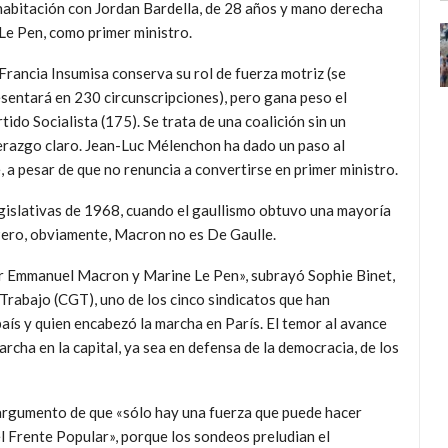
abitación con Jordan Bardella, de 28 años y mano derecha
Le Pen, como primer ministro.
Francia Insumisa conserva su rol de fuerza motriz (se
sentará en 230 circunscripciones), pero gana peso el
tido Socialista (175). Se trata de una coalición sin un
erazgo claro. Jean-Luc Mélenchon ha dado un paso al
 a pesar de que no renuncia a convertirse en primer ministro.
egislativas de 1968, cuando el gaullismo obtuvo una mayoría
Pero, obviamente, Macron no es De Gaulle.
r Emmanuel Macron y Marine Le Pen», subrayó Sophie Binet,
Trabajo (CGT), uno de los cinco sindicatos que han
ís y quien encabezó la marcha en París. El temor al avance
rcha en la capital, ya sea en defensa de la democracia, de los
el argumento de que «sólo hay una fuerza que puede hacer
el Frente Popular», porque los sondeos preludian el