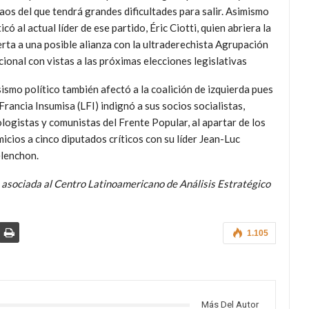
caos del que tendrá grandes dificultades para salir. Asimismo
ticó al
actual líder de ese partido, Éric Ciotti, quien abriera la
rta a una posible alianza con la ultraderechista Agrupación
ional con vistas a las próximas elecciones legislativas
sismo político también afectó a la coalición de izquierda pues
Francia Insumisa (LFI) indignó a sus socios socialistas,
logistas y comunistas del Frente Popular, al apartar de los
icios a cinco diputados críticos con su líder Jean-Luc
lenchon.
a asociada al Centro Latinoamericano de An
á
lisis Estrat
é
gico
1.105
Más Del Autor