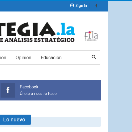
Sign In
ión
Opinión
Educación
Facebook
Únete a nuestro Face
Lo nuevo