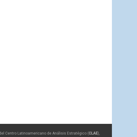
del Centro Latinoamericano de Análisis Estratégico (
CLAE
),