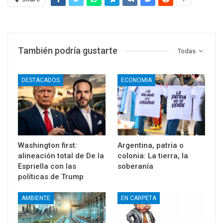
También podría gustarte
Todas
DESTACADOS
ECONOMIA
Washington first:
Argentina, patria o
alineación total de De la
colonia: La tierra, la
Espriella con las
soberanía
políticas de Trump
AMBIENTE
EN CARPETA