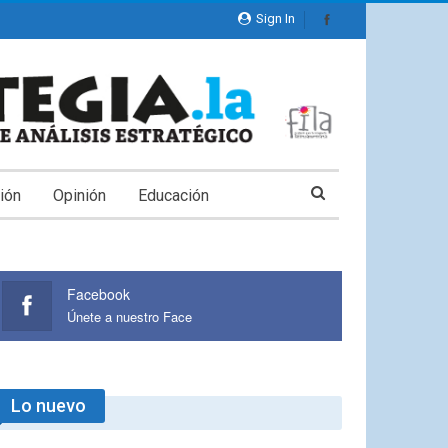
Sign In
ión
Opinión
Educación
Facebook
Únete a nuestro Face
Lo nuevo