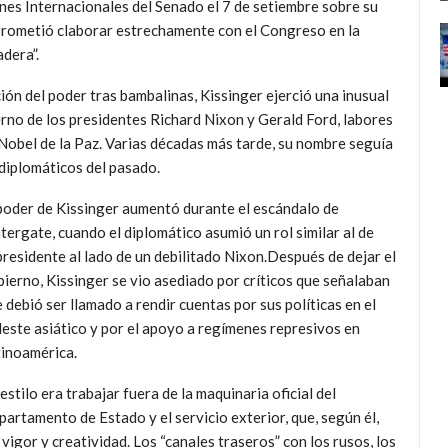
nes Internacionales del Senado el 7 de setiembre sobre su
prometió claborar estrechamente con el Congreso en la
adera”.
ón del poder tras bambalinas, Kissinger ejerció una inusual
erno de los presidentes Richard Nixon y Gerald Ford, labores
Nobel de la Paz. Varias décadas más tarde, su nombre seguía
diplomáticos del pasado.
poder de Kissinger aumentó durante el escándalo de
ergate, cuando el diplomático asumió un rol similar al de
residente al lado de un debilitado Nixon.Después de dejar el
ierno, Kissinger se vio asediado por críticos que señalaban
 debió ser llamado a rendir cuentas por sus políticas en el
este asiático y por el apoyo a regímenes represivos en
inoamérica.
estilo era trabajar fuera de la maquinaria oficial del
artamento de Estado y el servicio exterior, que, según él,
vigor y creatividad. Los “canales traseros” con los rusos, los