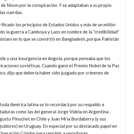
 de Nixon por la conspiración. Y se adaptaban a su propio
 las cuerdas.
rificado los principios de Estados Unidos y más de un millón
do la guerra a Camboya y Laos en nombre de la “credibilidad”
staní en lo que se convirtió en Bangladesh, porque Pakistán
ile y una insurgencia en Angola, porque pensaba que los
piraciones soviéticas. Cuando ganó el Premio Nobel de la Paz
ico, dijo que debería haber sido juzgado por crímenes de
toda América latina se lo recordará por su respaldo a
taduras como las del general Jorge Videla en Argentina ,
gusto Pinochet en Chile y Juan Mría Bordaberry (y sus
guidores) en Uruguay. En especial por su destacado papel en
 Operación Cóndor para reprimir a opositores