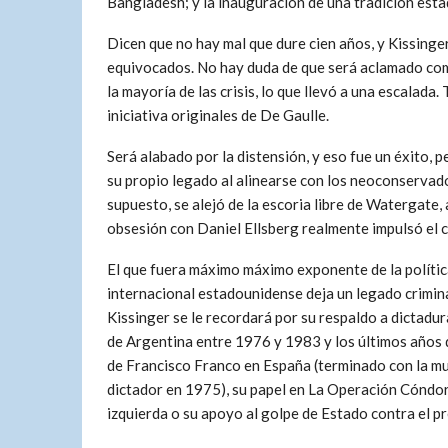
Bangladesh; y la inauguración de una tradición est
Dicen que no hay mal que dure cien años, y Kissinge
equivocados. No hay duda de que será aclamado com
la mayoría de las crisis, lo que llevó a una escalada. 
iniciativa originales de De Gaulle.
Será alabado por la distensión, y eso fue un éxito, 
su propio legado al alinearse con los neoconservad
supuesto, se alejó de la escoria libre de Watergate,
obsesión con Daniel Ellsberg realmente impulsó el c
El que fuera máximo máximo exponente de la políti
internacional estadounidense deja un legado crimina
Kissinger se le recordará por su respaldo a dictadu
de Argentina entre 1976 y 1983 y los últimos años 
de Francisco Franco en España (terminado con la mu
dictador en 1975), su papel en La Operación Cóndor 
izquierda o su apoyo al golpe de Estado contra el p