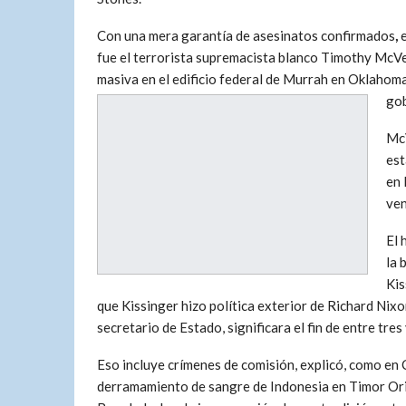
Con una mera garantía de asesinatos confirmados
,
e
fue el terrorista supremacista blanco Timothy McV
masiva en el edificio federal de Murrah en Oklahoma
gob
McV
est
en 
ven
El 
la 
Kis
que Kissinger hizo política exterior de Richard Nix
secretario de Estado, significara el fin de entre tre
Eso incluye crímenes de comisión, explicó, como en 
derramamiento de sangre de Indonesia en Timor Ori