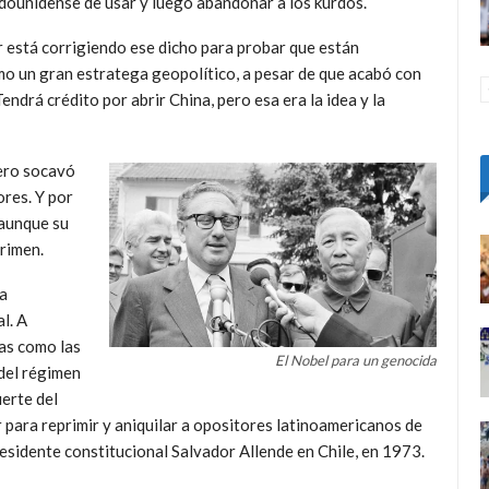
adounidense de usar y luego abandonar a los kurdos.
r está corrigiendo ese dicho para probar que están
o un gran estratega geopolítico, a pesar de que acabó con
Tendrá crédito por abrir China, pero esa era la idea y la
pero socavó
ores. Y por
 aunque su
rimen.
ca
l. A
ras como las
El Nobel para un genocida
del régimen
erte del
para reprimir y aniquilar a opositores latinoamericanos de
residente constitucional Salvador Allende en Chile, en 1973.