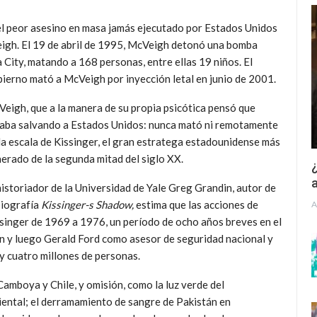
l peor asesino en masa jamás ejecutado por Estados Unidos
eigh. El 19 de abril de 1995, McVeigh detonó una bomba
 City, matando a 168 personas, entre ellas 19 niños. El
ierno mató a McVeigh por inyección letal en junio de 2001.
eigh, que a la manera de su propia psicótica pensó que
aba salvando a Estados Unidos: nunca mató ni remotamente
la escala de Kissinger, el gran estratega estadounidense más
erado de la segunda mitad del siglo XX.
¿
a
historiador de la Universidad de Yale Greg Grandin, autor de
biografía
Kissinger-s Shadow,
estima que las acciones de
A
singer de 1969 a 1976, un período de ocho años breves en el
on y luego Gerald Ford como asesor de seguridad nacional y
s y cuatro millones de personas.
Camboya y Chile, y omisión, como la luz verde del
ental; el derramamiento de sangre de Pakistán en