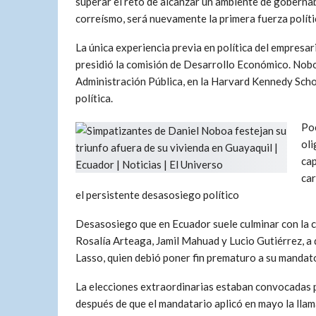
superar el reto de alcanzar un ambiente de gobernab
correísmo, será nuevamente la primera fuerza polític
La única experiencia previa en política del empresa
presidió la comisión de Desarrollo Económico. Nobo
Administración Pública, en la Harvard Kennedy Sch
política.
Poc
oli
cap
car
el persistente desasosiego político
Desasosiego que en Ecuador suele culminar con la 
Rosalía Arteaga, Jamil Mahuad y Lucio Gutiérrez, a
Lasso, quien debió poner fin prematuro a su mandat
La elecciones extraordinarias estaban convocadas p
después de que el mandatario aplicó en mayo la lla