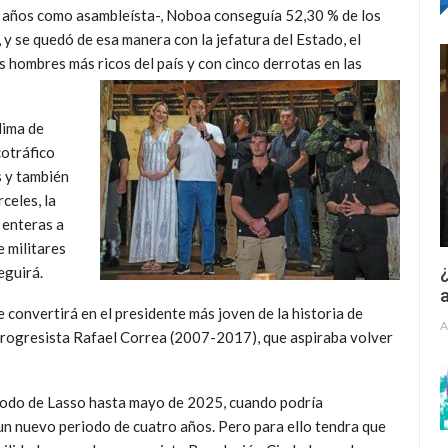
s años como asambleísta-, Noboa conseguía 52,30 % de los
 y se quedó de esa manera con la jefatura del Estado, el
s hombres más ricos del país y con cinco derrotas en las
lima de
cotráfico
s y también
celes, la
 enteras a
e militares
¿
eguirá.
a
convertirá en el presidente más joven de la historia de
A
 progresista Rafael Correa (2007-2017), que aspiraba volver
iodo de Lasso hasta mayo de 2025, cuando podría
un nuevo periodo de cuatro años. Pero para ello tendra que