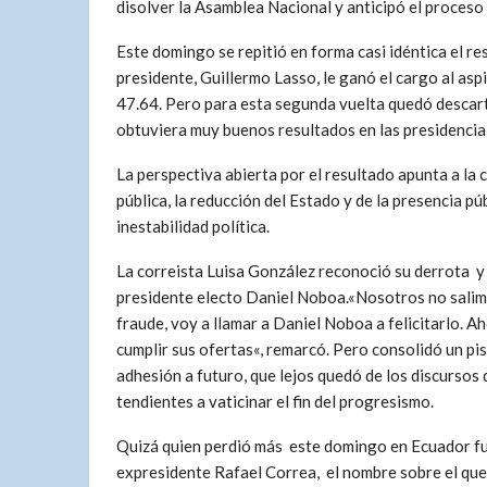
disolver la Asamblea Nacional y anticipó el proceso 
Este domingo se repitió en forma casi idéntica el re
presidente, Guillermo Lasso, le ganó el cargo al as
47.64. Pero para esta segunda vuelta quedó descarta
obtuviera muy buenos resultados en las presidencial
La perspectiva abierta por el resultado apunta a la c
pública, la reducción del Estado y de la presencia p
inestabilidad política.
La correista Luisa González reconoció su derrota y f
presidente electo Daniel Noboa.«Nosotros no salim
fraude, voy a llamar a Daniel Noboa a felicitarlo. A
cumplir sus ofertas«, remarcó. Pero consolidó un pi
adhesión a futuro, que lejos quedó de los discursos
tendientes a vaticinar el fin del progresismo.
Quizá quien perdió más este domingo en Ecuador fu
expresidente Rafael Correa, el nombre sobre el que h