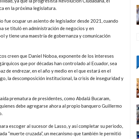
ilidad, ya que la progresista Revolución Ciudadana, el
a en la próxima legislatura.
rio fue ocupar un asiento de legislador desde 2021, cuando
a se tituló en administración de negocios y en
ool y tiene una maestría de gobernanza y comunicación
os creen que Daniel Noboa, exponente de los intereses
gárquicos que por décadas han controlado al Ecuador, sea
az de endrezar, en el año y medio en el que estará en el
go, la descomposición institucional, la crisis de inseguridad y
caída prematura de presidentes, como Abdalá Bucaram,
 quienes debe agregarse ahora al propio banquero Guillermo
o.
ara escoger al sucesor de Lasso, y así completar su periodo,
mada “muerte cruzada”, un mecanismo que también le permitió