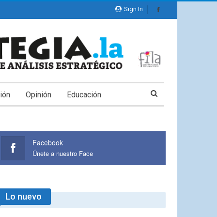
Sign In
ión
Opinión
Educación
Facebook
Únete a nuestro Face
Lo nuevo