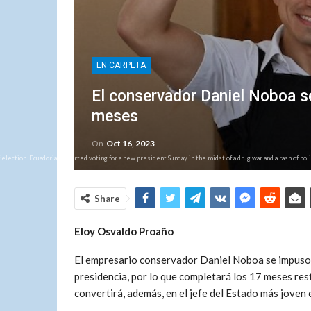
EN CARPETA
El conservador Daniel Noboa s
meses
On
Oct 16, 2023
 election. Ecuadorians started voting for a new president Sunday in the midst of a drug war and a rash of poli
Share
Eloy Osvaldo Proaño
El empresario conservador Daniel Noboa se impuso e
presidencia, por lo que completará los 17 meses re
convertirá, además, en el jefe del Estado más joven en