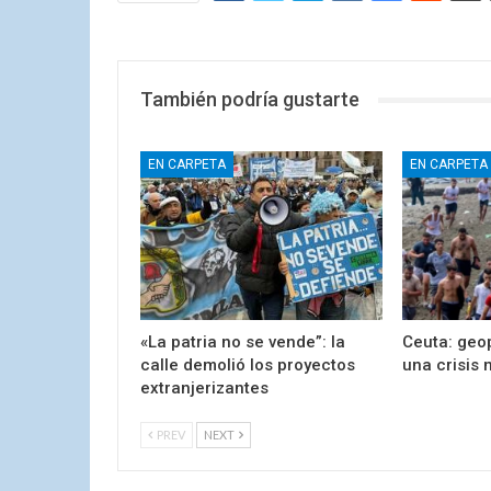
También podría gustarte
EN CARPETA
EN CARPETA
«La patria no se vende”: la
Ceuta: geop
calle demolió los proyectos
una crisis 
extranjerizantes
PREV
NEXT