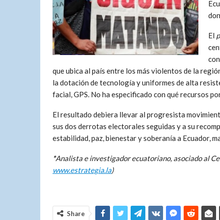
Ecu
don
El
p
cen
con
que ubica al país entre los más violentos de la reg
la dotación de tecnología y uniformes de alta resis
facial, GPS. No ha especificado con qué recursos po
El resultado debiera llevar al progresista movimien
sus dos derrotas electorales seguidas y a su recomp
estabilidad, paz, bienestar y soberanía a Ecuador, ma
*
Analista e investigador ecuatoriano,
asociado al
Ce
www.estrategia.la
)
Share