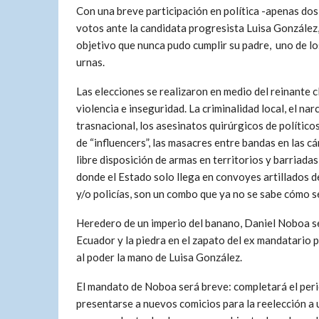
Con una breve participación en política -apenas do
votos ante la candidata progresista Luisa González,
objetivo que nunca pudo cumplir su padre, uno de lo
urnas.
Las elecciones se realizaron en medio del reinante c
violencia e inseguridad. La criminalidad local, el nar
trasnacional, los asesinatos quirúrgicos de político
de “influencers”, las masacres entre bandas en las cár
libre disposición de armas en territorios y barriadas
donde el Estado solo llega en convoyes artillados d
y/o policías, son un combo que ya no se sabe cómo s
Heredero de un imperio del banano, Daniel Noboa se 
Ecuador y la piedra en el zapato del ex mandatario
al poder la mano de Luisa González.
El mandato de Noboa será breve: completará el per
presentarse a nuevos comicios para la reelección a 