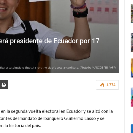
erá presidente de Ecuador por 17
tical assassinations that cut short the bid of a popular candidate. (Photo by MARCOS PIN / AFP)
1.774
n la segunda vuelta electoral en Ecuador y se alzó con la
stantes del mandato del banquero Guillermo Lasso y se
 la historia del país.