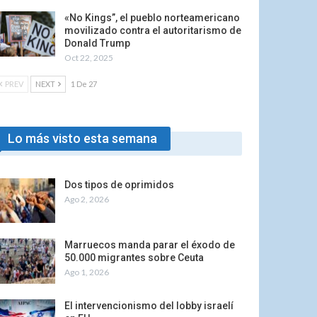
«No Kings”, el pueblo norteamericano
movilizado contra el autoritarismo de
Donald Trump
Oct 22, 2025
PREV
NEXT
1 De 27
Lo más visto esta semana
Dos tipos de oprimidos
Ago 2, 2026
Marruecos manda parar el éxodo de
50.000 migrantes sobre Ceuta
Ago 1, 2026
El intervencionismo del lobby israelí