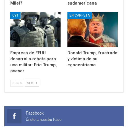
Milei?
sudamericana
CYT
EN CARPETA
Empresa de EEUU
Donald Trump, frustrado
desarrolla robots para
y víctima de su
uso militar: Eric Trump,
egocentrismo
asesor
PREV
NEXT
Facebook
Únete a nuestro Face