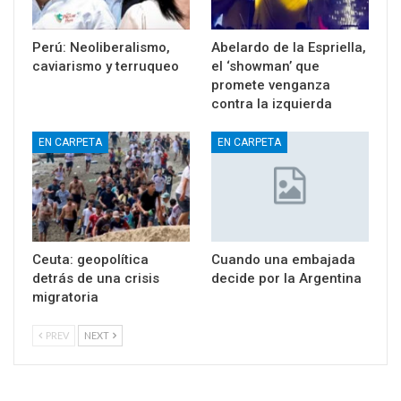
Perú: Neoliberalismo,
Abelardo de la Espriella,
caviarismo y terruqueo
el ‘showman’ que
promete venganza
contra la izquierda
EN CARPETA
EN CARPETA
Ceuta: geopolítica
Cuando una embajada
detrás de una crisis
decide por la Argentina
migratoria
PREV
NEXT