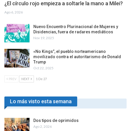
¿El círculo rojo empieza a soltarle la mano a Milei?
Ago 6, 2026
Nuevo Encuentro Plurinacional de Mujeres y
Disidencias, fuera de radares mediáticos
Nov 19, 2025
«No Kings”, el pueblo norteamericano
movilizado contra el autoritarismo de Donald
Trump
Oct 22, 2025
PREV
NEXT
1 De 27
Lo más visto esta semana
Dos tipos de oprimidos
Ago 2, 2026