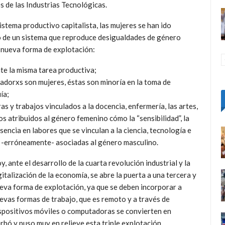
s de las Industrias Tecnológicas.
istema productivo capitalista, las mujeres se han ido
o de un sistema que reproduce desigualdades de género
y nueva forma de explotación:
te la misma tarea productiva;
jadorxs son mujeres, éstas son minoría en la toma de
ía;
s y trabajos vinculados a la docencia, enfermería, las artes,
s atribuidos al género femenino cómo la “sensibilidad”, la
esencia en labores que se vinculan a la ciencia, tecnología e
es -erróneamente- asociadas al género masculino.
y, ante el desarrollo de la cuarta revolución industrial y la
gitalización de la economía, se abre la puerta a una tercera y
eva forma de explotación, ya que se deben incorporar a
evas formas de trabajo, que es remoto y a través de
ispositivos móviles o computadoras se convierten en
ó y puso muy en relieve esta triple explotación.