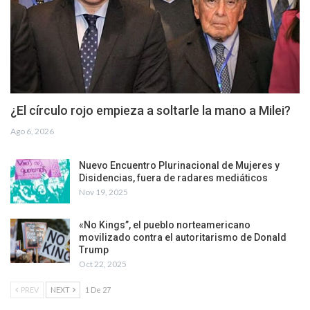
¿El círculo rojo empieza a soltarle la mano a Milei?
Ago 6, 2026
Nuevo Encuentro Plurinacional de Mujeres y
Disidencias, fuera de radares mediáticos
Nov 19, 2025
«No Kings”, el pueblo norteamericano
movilizado contra el autoritarismo de Donald
Trump
Oct 22, 2025
PREV
NEXT
1 De 27