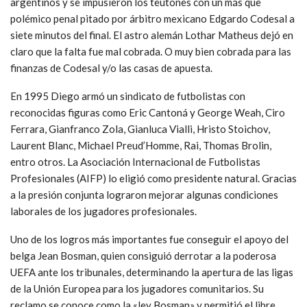
argentinos y se impusieron los teutones con un más que
polémico penal pitado por árbitro mexicano Edgardo Codesal a
siete minutos del final. El astro alemán Lothar Matheus dejó en
claro que la falta fue mal cobrada. O muy bien cobrada para las
finanzas de Codesal y/o las casas de apuesta.
En 1995 Diego armó un sindicato de futbolistas con
reconocidas figuras como Eric Cantoná y George Weah, Ciro
Ferrara, Gianfranco Zola, Gianluca Vialli, Hristo Stoichov,
Laurent Blanc, Michael Preud’Homme, Rai, Thomas Brolin,
entro otros. La Asociación Internacional de Futbolistas
Profesionales (AIFP) lo eligió como presidente natural. Gracias
a la presión conjunta lograron mejorar algunas condiciones
laborales de los jugadores profesionales.
Uno de los logros más importantes fue conseguir el apoyo del
belga Jean Bosman, quien consiguió derrotar a la poderosa
UEFA ante los tribunales, determinando la apertura de las ligas
de la Unión Europea para los jugadores comunitarios. Su
reclamo se conoce como la «ley Bosman» y permitió el libre