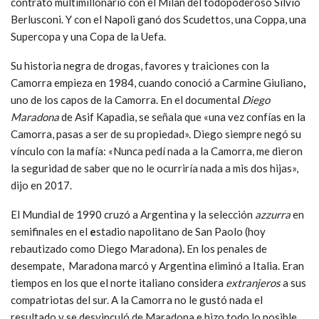
contrato multimillonario con el Milan del todopoderoso Silvio
Berlusconi. Y con el Napoli ganó dos Scudettos, una Coppa, una
Supercopa y una Copa de la Uefa.
Su historia negra de drogas, favores y traiciones con la
Camorra empieza en 1984, cuando conoció a Carmine Giuliano
,
uno de los capos de la Camorra. En el documental
Diego
Maradona
de Asif Kapadia, se señala que «una vez confías en la
Camorra, pasas a ser de su propiedad». Diego siempre negó su
vínculo con la mafía: «Nunca pedí nada a la Camorra, me dieron
la seguridad de saber que no le ocurriría nada a mis dos hijas»,
dijo en 2017.
El Mundial de 1990 cruzó a Argentina y la selección
azzurra
en
semifinales en el
e
stadio napolitano de San Paolo (hoy
rebautizado como Diego Maradona)
.
En los penales de
desempate, Maradona marcó y Argentina eliminó a Italia. Eran
tiempos en los que el norte italiano considera
extranjeros
a sus
compatriotas del sur. A la Camorra no le gustó nada el
resultado y se desvinculó de Maradona e hizo todo lo posible