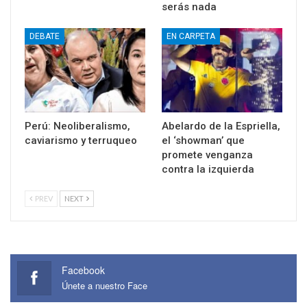
serás nada
DEBATE
EN CARPETA
Perú: Neoliberalismo,
Abelardo de la Espriella,
caviarismo y terruqueo
el ‘showman’ que
promete venganza
contra la izquierda
PREV
NEXT
Facebook
Únete a nuestro Face