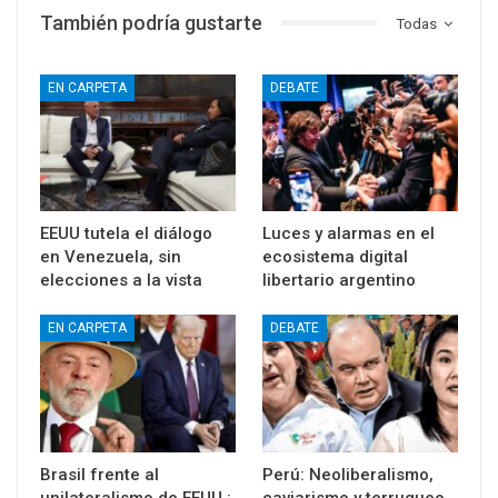
También podría gustarte
Todas
EN CARPETA
DEBATE
EEUU tutela el diálogo
Luces y alarmas en el
en Venezuela, sin
ecosistema digital
elecciones a la vista
libertario argentino
EN CARPETA
DEBATE
Brasil frente al
Perú: Neoliberalismo,
unilateralismo de EEUU.:
caviarismo y terruqueo