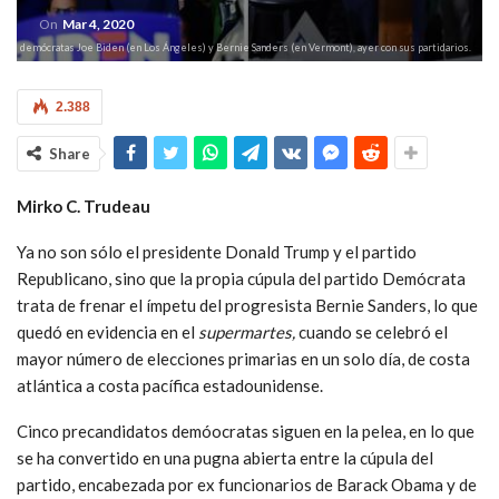
On
Mar 4, 2020
tos demócratas Joe Biden (en Los Ángeles) y Bernie Sanders (en Vermont), ayer con sus partidarios.
2.388
Share
Mirko C. Trudeau
Ya no son sólo el presidente Donald Trump y el partido
Republicano, sino que la propia cúpula del partido Demócrata
trata de frenar el ímpetu del progresista Bernie Sanders, lo que
quedó en evidencia en el
supermartes,
cuando se celebró el
mayor número de elecciones primarias en un solo día, de costa
atlántica a costa pacífica estadounidense.
Cinco precandidatos demóocratas siguen en la pelea, en lo que
se ha convertido en una pugna abierta entre la cúpula del
partido, encabezada por ex funcionarios de Barack Obama y de