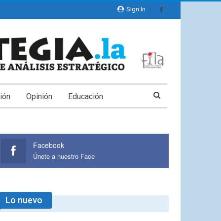
Sign In
ión
Opinión
Educación
Facebook
Únete a nuestro Face
Lo nuevo