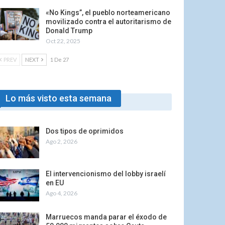
«No Kings”, el pueblo norteamericano
movilizado contra el autoritarismo de
Donald Trump
Oct 22, 2025
PREV
NEXT
1 De 27
Lo más visto esta semana
Dos tipos de oprimidos
Ago 2, 2026
El intervencionismo del lobby israelí
en EU
Ago 4, 2026
Marruecos manda parar el éxodo de