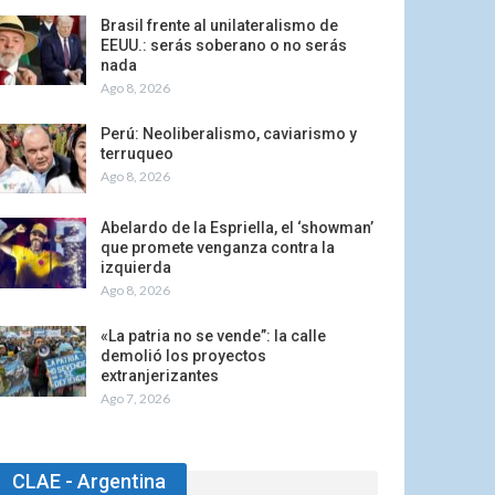
Brasil frente al unilateralismo de
EEUU.: serás soberano o no serás
nada
Ago 8, 2026
Perú: Neoliberalismo, caviarismo y
terruqueo
Ago 8, 2026
Abelardo de la Espriella, el ‘showman’
que promete venganza contra la
izquierda
Ago 8, 2026
«La patria no se vende”: la calle
demolió los proyectos
extranjerizantes
Ago 7, 2026
CLAE - Argentina