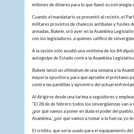
millones de dólares para lo que llamó su estrategia 
Cuando el mandatario se presentó al recinto, el Pa
militares provistos de chalecos antibalas y fusiles 
armadas, Bukele, oró ayer en la Asamblea Legislativa
con los legisladores, a quienes calificó de sinvergüe
A la sesión sólo acudió una veintena de los 84 dipu
autogolpe de Estado contra la Asamblea Legislativa
Bukele lanzó un ultimátum de una semana a la Asamb
mayoría opositora, para que apruebe el préstamo par
contra las pandillas y epicentro del actual enfrent
Al dirigirse desde una tarima a seguidores y emple
“El 28 de de febrero todos los sinvergüenzas van a s
¿por qué vamos a poner en duda el poder del pueblo,
Asamblea,´¿por qué vamos a tomar a la fuerza, yo les
El crédito, que sería usado para el equipamiento del 