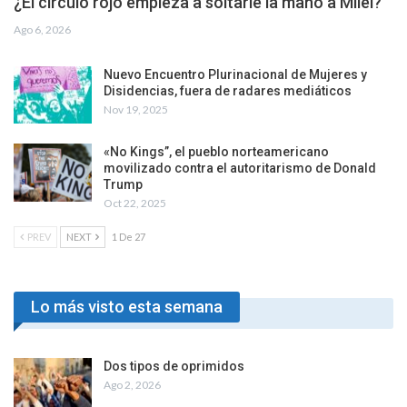
¿El círculo rojo empieza a soltarle la mano a Milei?
Ago 6, 2026
Nuevo Encuentro Plurinacional de Mujeres y
Disidencias, fuera de radares mediáticos
Nov 19, 2025
«No Kings”, el pueblo norteamericano
movilizado contra el autoritarismo de Donald
Trump
Oct 22, 2025
PREV
NEXT
1 De 27
Lo más visto esta semana
Dos tipos de oprimidos
Ago 2, 2026