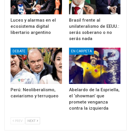
Luces y alarmas en el
Brasil frente al
ecosistema digital
unilateralismo de EEUU.:
libertario argentino
serás soberano o no
serás nada
DEBATE
EN CARPETA
Perú: Neoliberalismo,
Abelardo de la Espriella,
caviarismo y terruqueo
el ‘showman’ que
promete venganza
contra la izquierda
PREV
NEXT