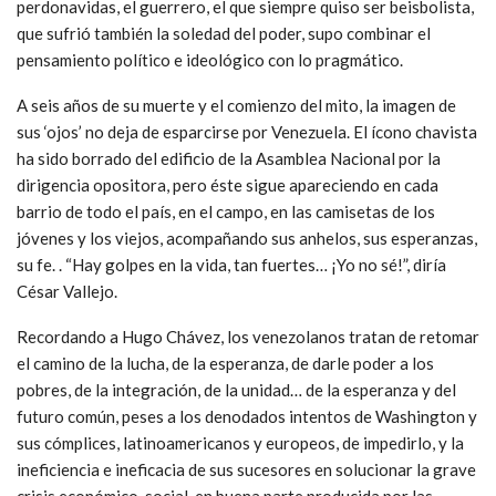
perdonavidas, el guerrero, el que siempre quiso ser beisbolista,
que sufrió también la soledad del poder, supo combinar el
pensamiento político e ideológico con lo pragmático.
A seis años de su muerte y el comienzo del mito, la imagen de
sus ‘ojos’ no deja de esparcirse por Venezuela. El ícono chavista
ha sido borrado del edificio de la Asamblea Nacional por la
dirigencia opositora, pero éste sigue apareciendo en cada
barrio de todo el país, en el campo, en las camisetas de los
jóvenes y los viejos, acompañando sus anhelos, sus esperanzas,
su fe. . “Hay golpes en la vida, tan fuertes… ¡Yo no sé!”, diría
César Vallejo.
Recordando a Hugo Chávez, los venezolanos tratan de retomar
el camino de la lucha, de la esperanza, de darle poder a los
pobres, de la integración, de la unidad… de la esperanza y del
futuro común, peses a los denodados intentos de Washington y
sus cómplices, latinoamericanos y europeos, de impedirlo, y la
ineficiencia e ineficacia de sus sucesores en solucionar la grave
crisis económico-social, en buena parte producida por las