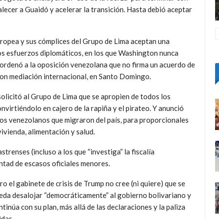
ecer a Guaidó y acelerar la transición. Hasta debió aceptar
uropea y sus cómplices del Grupo de Lima aceptan una
los esfuerzos diplomáticos, en los que Washington nunca
ordenó a la oposición venezolana que no firma un acuerdo de
 con mediación internacional, en Santo Domingo.
solicitó al Grupo de Lima que se apropien de todos los
virtiéndolo en cajero de la rapiña y el pirateo. Y anunció
los venezolanos que migraron del país, para proporcionales
ivienda, alimentación y salud.
trenses (incluso a los que “investiga” la fiscalía
ntad de escasos oficiales menores.
ro el gabinete de crisis de Trump no cree (ni quiere) que se
eda desalojar “democráticamente” al gobierno bolivariano y
ntinúa con su plan, más allá de las declaraciones y la paliza
idas.