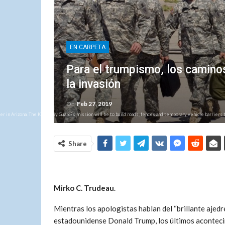
EN CARPETA
Para el trumpismo, los camino
la invasión
On
Feb 27, 2019
er in Arizona. The Kentucky Guard?s mission will be to build roads, fences and temporary vehicle barriers
Share
Mirko C. Trudeau
.
Mientras los apologistas hablan del “brillante ajedre
estadounidense Donald Trump, los últimos aconteci