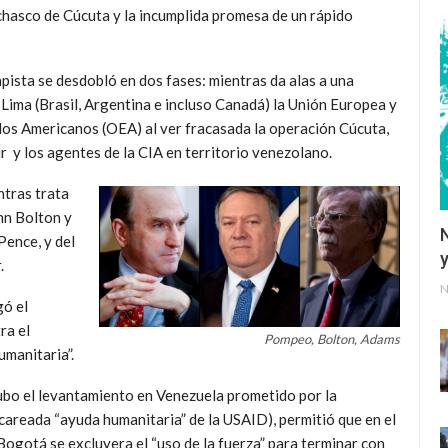
 chasco de Cúcuta y la incumplida promesa de un rápido
pista se desdobló en dos fases: mientras da alas a una
 Lima (Brasil, Argentina e incluso Canadá) la Unión Europea y
ados Americanos (OEA) al ver fracasada la operación Cúcuta,
r y los agentes de la CIA en territorio venezolano.
ntras trata
hn Bolton y
Pence, y del
y
.
N
gó el
ra el
Pompeo, Bolton, Adams
manitaria”.
 hubo el levantamiento en Venezuela prometido por la
acareada “ayuda humanitaria” de la USAID), permitió que en el
Bogotá se excluyera el “uso de la fuerza” para terminar con