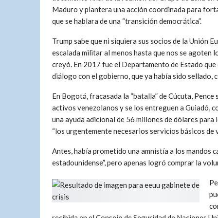
Maduro y plantera una acción coordinada para fortal
que se hablara de una “transición democrática”.
Trump sabe que ni siquiera sus socios de la Unión E
escalada militar al menos hasta que nos se agoten 
creyó. En 2017 fue el Departamento de Estado que 
diálogo con el gobierno, que ya había sido sellado,
En Bogotá, fracasada la “batalla” de Cúcuta, Pence 
activos venezolanos y se los entreguen a Guiadó, con
una ayuda adicional de 56 millones de dólares para 
“los urgentemente necesarios servicios básicos de v
Antes, había prometido una amnistía a los mandos cas
estadounidense”, pero apenas logró comprar la volu
Pe
pu
co
recibida en el Consejo de Seguridad de Naciones Un