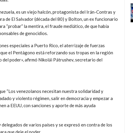
nezuela, es un viejo halcón, protagonista del Irán-Contras y
ura de El Salvador (década del 80) y Bolton, un ex funcionario
ra “probar” la mentira, el fraude mediático, de que había
ponsables de genocidios.
nes especiales a Puerto Rico, el aterrizaje de fuerzas
que el Pentágono está reforzando sus tropas en la región
del poder», afirmó Nikolái Pátrushev, secretario del
que “Los venezolanos necesitan nuestra solidaridad y
adado y violento régimen, salir en democracia y empezar a
 sumen a EEUU, con sanciones y aporte de más ayuda
 delegados de varios países y se expresó en contra de los
ara que deje el poder.