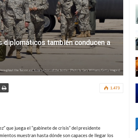
s diplomáticos también conducen a
 throughout the Tucson and Yuma sectors of the border. (Photo by Gary Williams/Getty Images)
1.473
z” que juega el “gabinete de crisis” del presidente
mientos muestran hasta dónde son capaces de llegar los