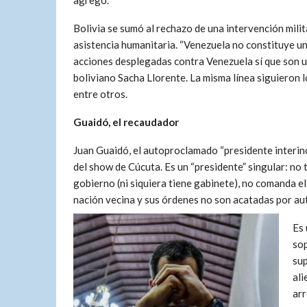
agregó.
Bolivia se sumó al rechazo de una intervención milita
asistencia humanitaria. “Venezuela no constituye un
acciones desplegadas contra Venezuela sí que son un
boliviano Sacha Llorente. La misma línea siguieron 
entre otros.
Guaidó, el recaudador
Juan Guaidó, el autoproclamado “presidente interino
del show de Cúcuta. Es un “presidente” singular: no 
gobierno (ni siquiera tiene gabinete), no comanda el
nación vecina y sus órdenes no son acatadas por au
Es 
sop
sup
ali
arr