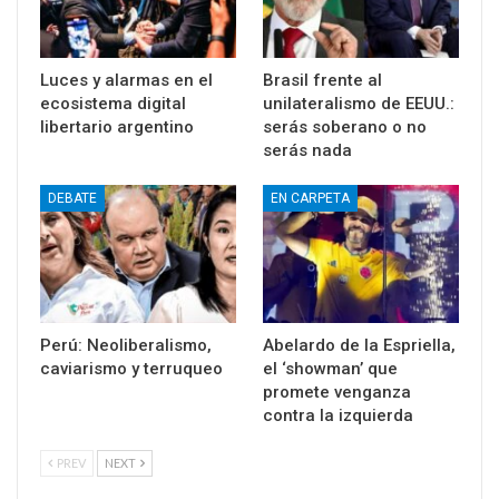
Luces y alarmas en el
Brasil frente al
ecosistema digital
unilateralismo de EEUU.:
libertario argentino
serás soberano o no
serás nada
DEBATE
EN CARPETA
Perú: Neoliberalismo,
Abelardo de la Espriella,
caviarismo y terruqueo
el ‘showman’ que
promete venganza
contra la izquierda
PREV
NEXT