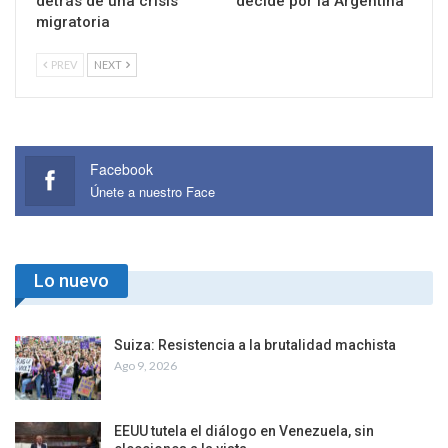
detrás de una crisis
decide por la Argentina
migratoria
PREV
NEXT
Facebook
Únete a nuestro Face
Lo nuevo
Suiza: Resistencia a la brutalidad machista
Ago 9, 2026
EEUU tutela el diálogo en Venezuela, sin