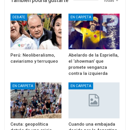
También podría gustarte
Todas
DEBATE
EN CARPETA
Perú: Neoliberalismo,
Abelardo de la Espriella,
caviarismo y terruqueo
el ‘showman’ que
promete venganza
contra la izquierda
EN CARPETA
EN CARPETA
Ceuta: geopolítica
Cuando una embajada