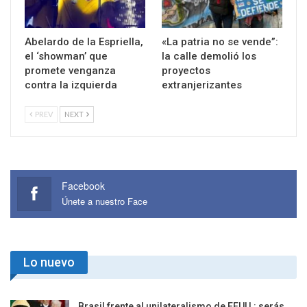
Abelardo de la Espriella,
«La patria no se vende”:
el ‘showman’ que
la calle demolió los
promete venganza
proyectos
contra la izquierda
extranjerizantes
PREV
NEXT
Facebook
Únete a nuestro Face
Lo nuevo
Brasil frente al unilateralismo de EEUU.: serás