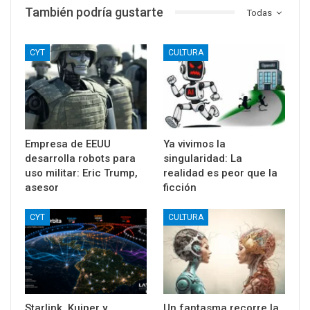
*
Observatorio de Ciencia y Tecnología
, asociado al
Centro
Latinoamericano de Análisis Estratégico
(CLAE-FILA).
2.112
Share
También podría gustarte
Todas
CYT
CULTURA