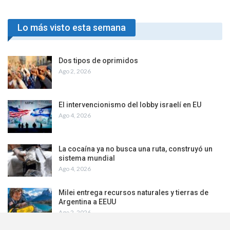
Ago 6, 2026
Nuevo Encuentro Plurinacional de Mujeres y
Disidencias, fuera de radares mediáticos
Nov 19, 2025
«No Kings”, el pueblo norteamericano
movilizado contra el autoritarismo de Donald
Trump
Oct 22, 2025
PREV
NEXT
1 De 27
Lo más visto esta semana
Dos tipos de oprimidos
Ago 2, 2026