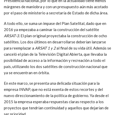
instalación en 2022 de la quinta central nuclear de uranio
enriquecido, tecnología no dominada aún por Argentina. (1)
Otro ejemplo concreto del ajuste, es la situación que atraviesa
la
CONAE
, que ahora pasó a depender del Ministerio de Ciencia
y Tecnología, cuando antes lo era directamente de la
Presidencia nacional, por lo que en la actualidad tiene menos
márgenes de maniobra y con un presupuesto aún más acotado
por el paso de ministerio a secretaría de Estado de dicha área.
A todo ello, se suma un impase del Plan Satelital, dado que en
2016 ya empezaba a caminar la construcción del satélite
ARSAT-3
. El plan original proyectaba la construcción de ocho
satélites. Los dos últimos en desarrollarse deberían lanzarse
para reemplazar a
ARSAT 1 y 2
al final de su vida útil. Además se
canceló el plan de la Televisión Digital Abierta, que llevaba la
posibilidad de acceso a la información y recreación a todo el
país, utilizando los dos satélites de construcción nacional que
ya se encuentran en órbita.