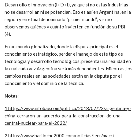
industria y productos de Israel y Estados Unidos imponiendo
sus tecnologías, presentando un claro acuerdo de cooperación
entre Argentina y esos dos países.
El acuerdo con el Fondo Monetario Internacional profundiza
este camino y seguramente presentará una nueva etapa de
conflicto, tanto para
INVAP S.E
como para el sector
tecnológico en general, donde aparecerá de manera ociosa
mano de obra muy calificada.
Cualquier país que realmente apueste a un desarrollo de
tecnologías soberanas debe invertir en Investigación,
Desarrollo e Innovación (I+D+I), ya que si no estas industrias
no se desarrollan ni se potencian. Eso es así en Argentina, en la
región y en el mal denominado “primer mundo”; y si no
observemos quiénes y cuánto invierten en función de su PBI
(4).
En un mundo globalizado, donde la disputa principal es el
conocimiento estratégico, perder el manejo de este tipo de