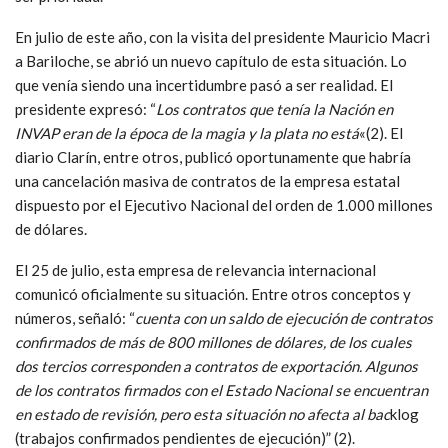
En este marco, se presenta una delicada situación para la
empresa INVAP, que no está exenta de estos recortes y del
nuevo direccionamiento de la política de gobierno. Ya desde el
2015 la empresa esperaba respuestas claras respecto a los
proyectos que tendrían continuidad y aquellos que dejarían de
ser prioridad.
En julio de este año, con la visita del presidente Mauricio Macri
a Bariloche, se abrió un nuevo capítulo de esta situación. Lo
que venía siendo una incertidumbre pasó a ser realidad. El
presidente expresó: “
Los contratos que tenía la Nación en
INVAP eran de la época de la magia y la plata no está
«(2). El
diario Clarín, entre otros, publicó oportunamente que habría
una cancelación masiva de contratos de la empresa estatal
dispuesto por el Ejecutivo Nacional del orden de 1.000 millones
de dólares.
El 25 de julio, esta empresa de relevancia internacional
comunicó oficialmente su situación. Entre otros conceptos y