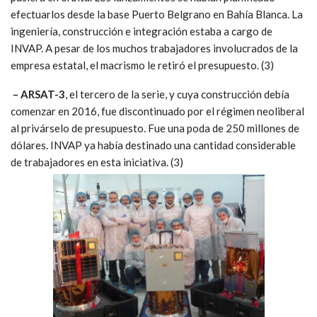
una importante dotación de empleados de INVAP en él,
dedicándose al diseño y la construcción de la plataforma de
lanzamiento del cohete. (3)
– SARE
, microsatélites de hasta 250 kilogramos para la
observación de la Tierra. Se preveía que el Tronador II los
pusiera en órbita. Los lanzamientos se habían planificado
efectuarlos desde la base Puerto Belgrano en Bahía Blanca. La
ingeniería, construcción e integración estaba a cargo de
INVAP. A pesar de los muchos trabajadores involucrados de la
empresa estatal, el macrismo le retiró el presupuesto. (3)
– ARSAT-3
, el tercero de la serie, y cuya construcción debía
comenzar en 2016, fue discontinuado por el régimen neoliberal
al privárselo de presupuesto. Fue una poda de 250 millones de
dólares. INVAP ya había destinado una cantidad considerable
de trabajadores en esta iniciativa. (3)