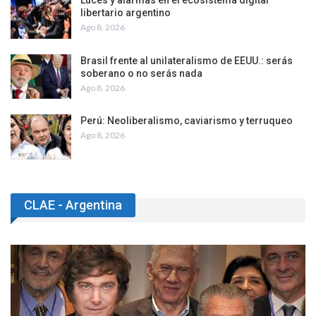
Únete a nuestro Face
Lo nuevo
EEUU tutela el diálogo en Venezuela, sin
elecciones a la vista
Ago 8, 2026
Luces y alarmas en el ecosistema digital
libertario argentino
Ago 8, 2026
Brasil frente al unilateralismo de EEUU.: serás
soberano o no serás nada
Ago 8, 2026
Perú: Neoliberalismo, caviarismo y terruqueo