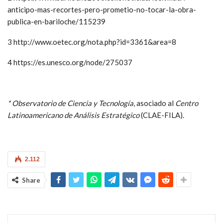
tecnología y desarrollo tecnológicos, presenta una realidad en
la cual cada vez Argentina será más dependientes. Mientras, los
cambios reales en las sociedades están en la disputa por el
conocimiento y el dominio de la técnica.
Notas:
1 https://www.infobae.com/politica/2018/07/23/argentina-y-
china-cerraron-un-acuerdo-para-la-construccion-de-una-
central-nuclear-para-el-2022/
2 https://www.bariloche2000.com/noticias/leer/macri-
anticipo-mas-recortes-pero-prometio-no-tocar-la-obra-
publica-en-bariloche/115239
3 http://www.oetec.org/nota.php?id=3361&area=8
4 https://es.unesco.org/node/275037