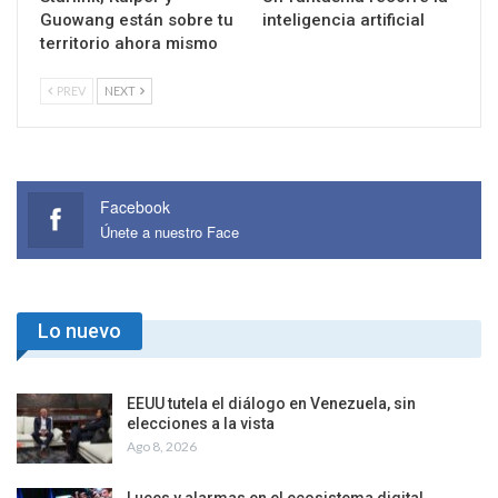
Empresa de EEUU
Ya vivimos la
desarrolla robots para
singularidad: La
uso militar: Eric Trump,
realidad es peor que la
asesor
ficción
CYT
CULTURA
Starlink, Kuiper y
Un fantasma recorre la
Guowang están sobre tu
inteligencia artificial
territorio ahora mismo
PREV
NEXT
Facebook