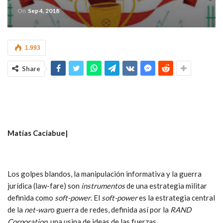
On
Sep 4, 2018
1.993
Share
Matías Caciabue|
Los golpes blandos, la manipulación informativa y la guerra
jurídica (law-fare) son
instrumentos
de una estrategia militar
definida como
soft-power
. El
soft-power
es la estrategia central
de la
net-war
o guerra de redes, definida así por la
RAND
Corporation
, una usina de ideas de las fuerzas