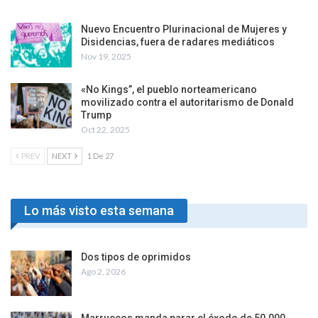
Nuevo Encuentro Plurinacional de Mujeres y
Disidencias, fuera de radares mediáticos
Nov 19, 2025
«No Kings”, el pueblo norteamericano
movilizado contra el autoritarismo de Donald
Trump
Oct 22, 2025
PREV
NEXT
1 De 27
Lo más visto esta semana
Dos tipos de oprimidos
Ago 2, 2026
Marruecos manda parar el éxodo de 50.000