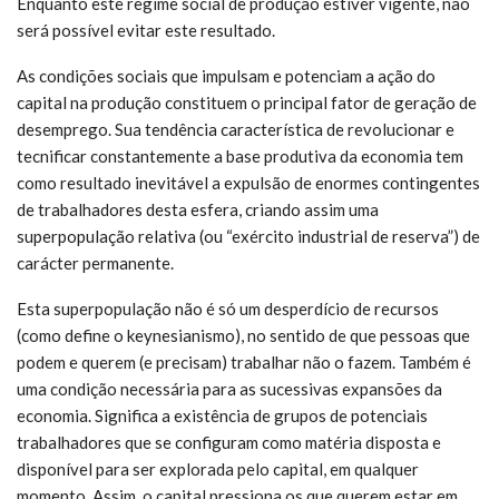
Enquanto este regime social de produção estiver vigente, não
será possível evitar este resultado.
As condições sociais que impulsam e potenciam a ação do
capital na produção constituem o principal fator de geração de
desemprego. Sua tendência característica de revolucionar e
tecnificar constantemente a base produtiva da economia tem
como resultado inevitável a expulsão de enormes contingentes
de trabalhadores desta esfera, criando assim uma
superpopulação relativa (ou “exército industrial de reserva”) de
carácter permanente.
Esta superpopulação não é só um desperdício de recursos
(como define o keynesianismo), no sentido de que pessoas que
podem e querem (e precisam) trabalhar não o fazem. Também é
uma condição necessária para as sucessivas expansões da
economia. Significa a existência de grupos de potenciais
trabalhadores que se configuram como matéria disposta e
disponível para ser explorada pelo capital, em qualquer
momento. Assim, o capital pressiona os que querem estar em