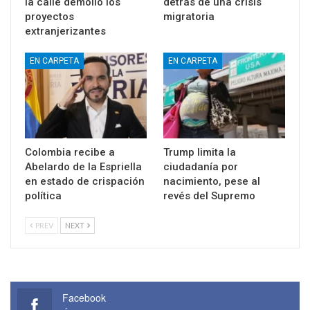
la calle demolió los
detrás de una crisis
proyectos
migratoria
extranjerizantes
EN CARPETA
EN CARPETA
Colombia recibe a
Trump limita la
Abelardo de la Espriella
ciudadanía por
en estado de crispación
nacimiento, pese al
política
revés del Supremo
PREV
NEXT
Facebook