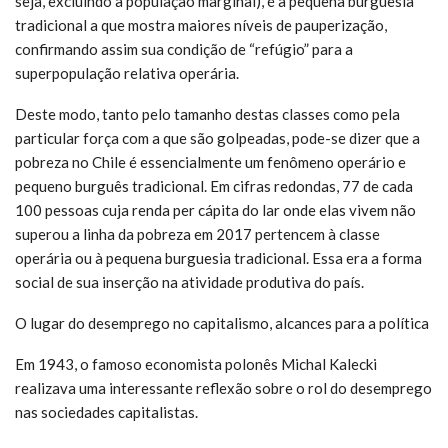
seja, excluindo a população marginal), é a pequena burguesia
tradicional a que mostra maiores níveis de pauperização,
confirmando assim sua condição de “refúgio” para a
superpopulação relativa operária.
Deste modo, tanto pelo tamanho destas classes como pela
particular força com a que são golpeadas, pode-se dizer que a
pobreza no Chile é essencialmente um fenômeno operário e
pequeno burguês tradicional. Em cifras redondas, 77 de cada
100 pessoas cuja renda per cápita do lar onde elas vivem não
superou a linha da pobreza em 2017 pertencem à classe
operária ou à pequena burguesia tradicional. Essa era a forma
social de sua inserção na atividade produtiva do país.
O lugar do desemprego no capitalismo, alcances para a política
Em 1943, o famoso economista polonês Michal Kalecki
realizava uma interessante reflexão sobre o rol do desemprego
nas sociedades capitalistas.