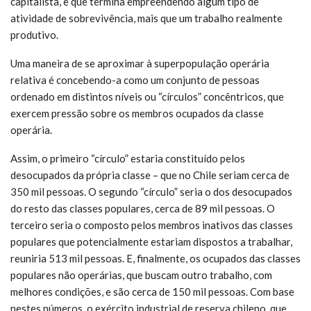
capitalista, e que termina empreendendo algum tipo de
atividade de sobrevivência, mais que um trabalho realmente
produtivo.
Uma maneira de se aproximar à superpopulação operária
relativa é concebendo-a como um conjunto de pessoas
ordenado em distintos níveis ou “círculos” concêntricos, que
exercem pressão sobre os membros ocupados da classe
operária.
Assim, o primeiro “círculo” estaria constituído pelos
desocupados da própria classe – que no Chile seriam cerca de
350 mil pessoas. O segundo “círculo” seria o dos desocupados
do resto das classes populares, cerca de 89 mil pessoas. O
terceiro seria o composto pelos membros inativos das classes
populares que potencialmente estariam dispostos a trabalhar,
reuniria 513 mil pessoas. E, finalmente, os ocupados das classes
populares não operárias, que buscam outro trabalho, com
melhores condições, e são cerca de 150 mil pessoas. Com base
nestes números, o exército industrial de reserva chileno, que