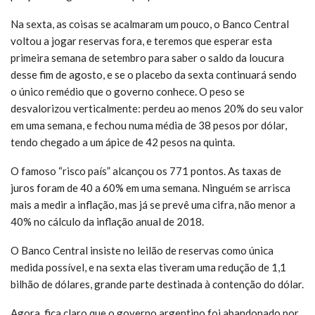
Na sexta, as coisas se acalmaram um pouco, o Banco Central
voltou a jogar reservas fora, e teremos que esperar esta
primeira semana de setembro para saber o saldo da loucura
desse fim de agosto, e se o placebo da sexta continuará sendo
o único remédio que o governo conhece. O peso se
desvalorizou verticalmente: perdeu ao menos 20% do seu valor
em uma semana, e fechou numa média de 38 pesos por dólar,
tendo chegado a um ápice de 42 pesos na quinta.
O famoso “risco país” alcançou os 771 pontos. As taxas de
juros foram de 40 a 60% em uma semana. Ninguém se arrisca
mais a medir a inflação, mas já se prevê uma cifra, não menor a
40% no cálculo da inflação anual de 2018.
O Banco Central insiste no leilão de reservas como única
medida possível, e na sexta elas tiveram uma redução de 1,1
bilhão de dólares, grande parte destinada à contenção do dólar.
Agora, fica claro que o governo argentino foi abandonado por