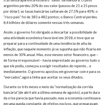
argentino perdeu 20% do seu valor (passou de 21 a 25 pesos
por dólar); as taxas bancárias saltaram de 27,5% para 40%; o
“risco país” foi de 383 a 482 pontos; o Banco Central perdeu
8,4 bilhões de dólares somente nessas três semanas.
Assim, o governo foi obrigado a descartar a possibilidade de
uma atividade econômica favorável em 2018, e teve que se
preparar para a continuidade de uma tendência de alta da
inflação, que naquele momento já se supunha que não ficaria em
menos de 30% anual. Mas, esse mesmo setor financeiro, que –
de forma irresponsável – havia emprestado ao governo tudo o
que ele pediu, começou a exigir resultados de repente… e
imediatamente. O governo apostou em governar com e para os
“mercados”, agora tinha que aceitar os seus ditados.
Durante os três meses e meio da “normalização da corrida
bancária” (de abril até a última semana de agosto), a parte dura
da crise parecia que havia passado, mas a economia continuava
em uma queda constante, de efeitos nocivos, que preparavam