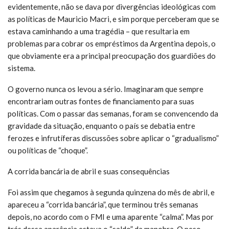
evidentemente, não se dava por divergências ideológicas com
as políticas de Mauricio Macri, e sim porque perceberam que se
estava caminhando a uma tragédia – que resultaria em
problemas para cobrar os empréstimos da Argentina depois, o
que obviamente era a principal preocupação dos guardiões do
sistema.
O governo nunca os levou a sério. Imaginaram que sempre
encontrariam outras fontes de financiamento para suas
políticas. Com o passar das semanas, foram se convencendo da
gravidade da situação, enquanto o país se debatia entre
ferozes e infrutíferas discussões sobre aplicar o “gradualismo”
ou políticas de “choque”.
A corrida bancária de abril e suas consequências
Foi assim que chegamos à segunda quinzena do mês de abril, e
apareceu a “corrida bancária”, que terminou três semanas
depois, no acordo com o FMI e uma aparente “calma”. Mas por
trás dessa aparência estava o “saldo” da manobra. O peso