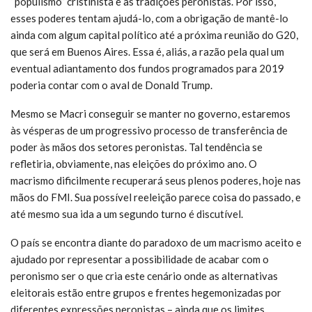
“populismo” cristinista e as tradições peronistas. Por isso,
esses poderes tentam ajudá-lo, com a obrigação de mantê-lo
ainda com algum capital político até a próxima reunião do G20,
que será em Buenos Aires. Essa é, aliás, a razão pela qual um
eventual adiantamento dos fundos programados para 2019
poderia contar com o aval de Donald Trump.
Mesmo se Macri conseguir se manter no governo, estaremos
às vésperas de um progressivo processo de transferência de
poder às mãos dos setores peronistas. Tal tendência se
refletiria, obviamente, nas eleições do próximo ano. O
macrismo dificilmente recuperará seus plenos poderes, hoje nas
mãos do FMI. Sua possível reeleição parece coisa do passado, e
até mesmo sua ida a um segundo turno é discutível.
O país se encontra diante do paradoxo de um macrismo aceito e
ajudado por representar a possibilidade de acabar com o
peronismo ser o que cria este cenário onde as alternativas
eleitorais estão entre grupos e frentes hegemonizadas por
diferentes expressões peronistas – ainda que os limites,