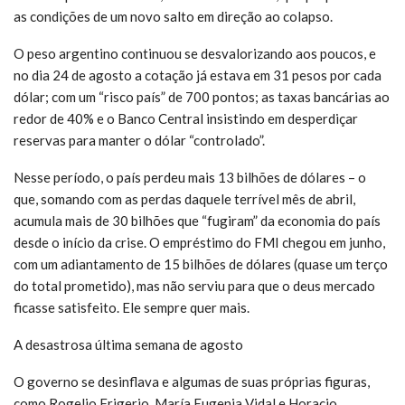
as condições de um novo salto em direção ao colapso.
O peso argentino continuou se desvalorizando aos poucos, e
no dia 24 de agosto a cotação já estava em 31 pesos por cada
dólar; com um “risco país” de 700 pontos; as taxas bancárias ao
redor de 40% e o Banco Central insistindo em desperdiçar
reservas para manter o dólar “controlado”.
Nesse período, o país perdeu mais 13 bilhões de dólares – o
que, somando com as perdas daquele terrível mês de abril,
acumula mais de 30 bilhões que “fugiram” da economia do país
desde o início da crise. O empréstimo do FMI chegou em junho,
com um adiantamento de 15 bilhões de dólares (quase um terço
do total prometido), mas não serviu para que o deus mercado
ficasse satisfeito. Ele sempre quer mais.
A desastrosa última semana de agosto
O governo se desinflava e algumas de suas próprias figuras,
como Rogelio Frigerio, María Eugenia Vidal e Horacio