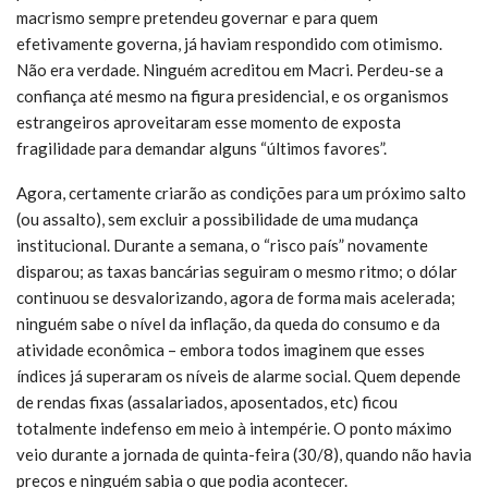
macrismo sempre pretendeu governar e para quem
efetivamente governa, já haviam respondido com otimismo.
Não era verdade. Ninguém acreditou em Macri. Perdeu-se a
confiança até mesmo na figura presidencial, e os organismos
estrangeiros aproveitaram esse momento de exposta
fragilidade para demandar alguns “últimos favores”.
Agora, certamente criarão as condições para um próximo salto
(ou assalto), sem excluir a possibilidade de uma mudança
institucional. Durante a semana, o “risco país” novamente
disparou; as taxas bancárias seguiram o mesmo ritmo; o dólar
continuou se desvalorizando, agora de forma mais acelerada;
ninguém sabe o nível da inflação, da queda do consumo e da
atividade econômica – embora todos imaginem que esses
índices já superaram os níveis de alarme social. Quem depende
de rendas fixas (assalariados, aposentados, etc) ficou
totalmente indefenso em meio à intempérie. O ponto máximo
veio durante a jornada de quinta-feira (30/8), quando não havia
preços e ninguém sabia o que podia acontecer.