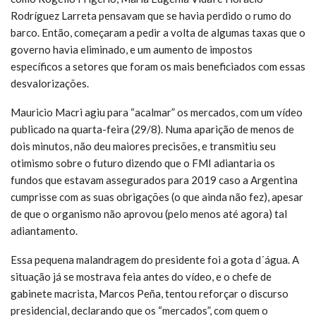
Rodríguez Larreta pensavam que se havia perdido o rumo do
barco. Então, começaram a pedir a volta de algumas taxas que o
governo havia eliminado, e um aumento de impostos
específicos a setores que foram os mais beneficiados com essas
desvalorizações.
Mauricio Macri agiu para “acalmar” os mercados, com um vídeo
publicado na quarta-feira (29/8). Numa aparição de menos de
dois minutos, não deu maiores precisões, e transmitiu seu
otimismo sobre o futuro dizendo que o FMI adiantaria os
fundos que estavam assegurados para 2019 caso a Argentina
cumprisse com as suas obrigações (o que ainda não fez), apesar
de que o organismo não aprovou (pelo menos até agora) tal
adiantamento.
Essa pequena malandragem do presidente foi a gota d´água. A
situação já se mostrava feia antes do vídeo, e o chefe de
gabinete macrista, Marcos Peña, tentou reforçar o discurso
presidencial, declarando que os “mercados”, com quem o