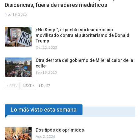
Disidencias, fuera de radares mediáticos
Nov 19, 2025
«No Kings”, el pueblo norteamericano
movilizado contra el autoritarismo de Donald
Trump
Oct 22, 2025
Otra derrota del gobierno de Milei al calor de la
calle
Sep 19, 2025
PREV
NEXT
1 De 27
Lo más visto esta semana
Dos tipos de oprimidos
Ago 2, 2026