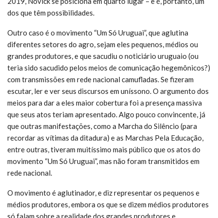
2019, Novick se posiciona em quarto lugar – e é, portanto, um
dos que têm possibilidades.
Outro caso é o movimento “Um Só Uruguai”, que aglutina
diferentes setores do agro, sejam eles pequenos, médios ou
grandes produtores, e que sacudiu o noticiário uruguaio (ou
teria sido sacudido pelos meios de comunicação hegemônicos?)
com transmissões em rede nacional camufladas. Se fizeram
escutar, ler e ver seus discursos em uníssono. O argumento dos
meios para dar a eles maior cobertura foi a presença massiva
que seus atos teriam apresentado. Algo pouco convincente, já
que outras manifestações, como a Marcha do Silêncio (para
recordar as vítimas da ditadura) e as Marchas Pela Educação,
entre outras, tiveram muitíssimo mais público que os atos do
movimento “Um Só Uruguai”, mas não foram transmitidos em
rede nacional.
O movimento é aglutinador, e diz representar os pequenos e
médios produtores, embora os que se dizem médios produtores
só falam sobre a realidade dos grandes produtores e