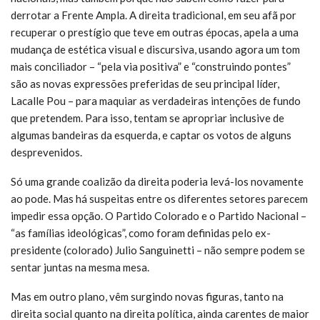
derrotar a Frente Ampla. A direita tradicional, em seu afã por
recuperar o prestígio que teve em outras épocas, apela a uma
mudança de estética visual e discursiva, usando agora um tom
mais conciliador – “pela via positiva” e “construindo pontes”
são as novas expressões preferidas de seu principal líder,
Lacalle Pou – para maquiar as verdadeiras intenções de fundo
que pretendem. Para isso, tentam se apropriar inclusive de
algumas bandeiras da esquerda, e captar os votos de alguns
desprevenidos.
Só uma grande coalizão da direita poderia levá-los novamente
ao pode. Mas há suspeitas entre os diferentes setores parecem
impedir essa opção. O Partido Colorado e o Partido Nacional –
“as famílias ideológicas”, como foram definidas pelo ex-
presidente (colorado) Julio Sanguinetti – não sempre podem se
sentar juntas na mesma mesa.
Mas em outro plano, vêm surgindo novas figuras, tanto na
direita social quanto na direita política, ainda carentes de maior