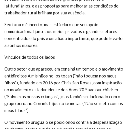
latifundiários, e as propostas para melhorar as condições do
trabalhador rural brilham por sua ausência.
Seu futuro é incerto, mas está claro que seu apoio
comunicacional junto aos meios privados e grandes setores
concentrados do país é um aliado importante, que pode levá-lo
a sonhos maiores.
Vínculos de todos os lados
Outro setor que apareceu em cena há um tempo e o movimento
antidireitos A mis hijos no los tocan (“não toquem nos meus
filhos”), fundado em 2016 por Christian Rosas, com inspiração
no movimento estadunidense dos Anos 70 Save our children
(“Salvem as nossas crianças”), mas também relacionado com o
grupo peruano Con mis hijos no te metas (“Não se meta com os
meus filhos”).
O movimento uruguaio se posicionou contra a despenalização
do aborto, contra o guia de educação sexual nas escolas,