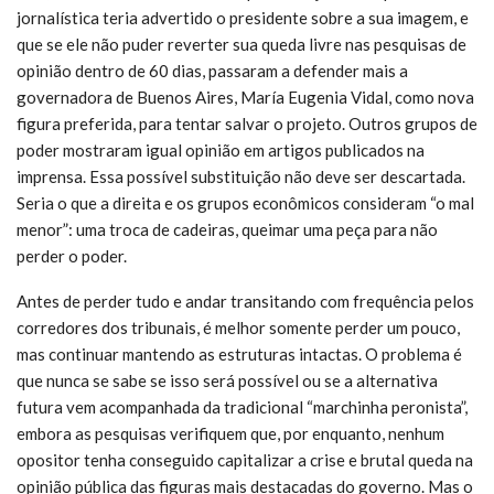
jornalística teria advertido o presidente sobre a sua imagem, e
que se ele não puder reverter sua queda livre nas pesquisas de
opinião dentro de 60 dias, passaram a defender mais a
governadora de Buenos Aires, María Eugenia Vidal, como nova
figura preferida, para tentar salvar o projeto. Outros grupos de
poder mostraram igual opinião em artigos publicados na
imprensa. Essa possível substituição não deve ser descartada.
Seria o que a direita e os grupos econômicos consideram “o mal
menor”: uma troca de cadeiras, queimar uma peça para não
perder o poder.
Antes de perder tudo e andar transitando com frequência pelos
corredores dos tribunais, é melhor somente perder um pouco,
mas continuar mantendo as estruturas intactas. O problema é
que nunca se sabe se isso será possível ou se a alternativa
futura vem acompanhada da tradicional “marchinha peronista”,
embora as pesquisas verifiquem que, por enquanto, nenhum
opositor tenha conseguido capitalizar a crise e brutal queda na
opinião pública das figuras mais destacadas do governo. Mas o