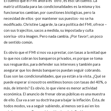
El cuento que el FMI ahora es “otro”, es eso: un cuento. La
matriz utilizada para las condicionalidades es la misma y los
funcionarios cambian, por cuestiones biológicas, pero la
necesidad de ellos -por mantener sus puestos- no se ha
modificado. Christine Lagarde, la cara política del FMI, ofrece –
con sus trajecitos, sacos a medida, su impostada y culta
sonrisa- otra imagen. Pero nada cambia. ¡Por favor!, un poco
de sentido común.
Es obvio que el FMI si nos va a prestar, con tasas a la mitad que
lo que nos cobran los banqueros privados, es porque se toma
sus resguardos, para defender sus intereses y también para
asegurar que los demás banqueros puedan seguir cobrando.
Esas son las condicionalidades, que ya están a la vista. ¿Qué se
puede esperar si nosotros emitimos bonos con tasas del 40%, o
más, de interés? Es obvio, lo que viene es menor actividad
económica. El anuncio de frenar obras públicas es una muestra
de ello. Ésa va a ser su doctrina para bajar la inflación. Ésta, de
todos modos, va a seguir subiendo, al menos será así en los