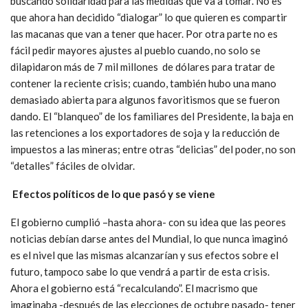
buscando solidaridad para las medidas que va a tomar. No es
que ahora han decidido “dialogar” lo que quieren es compartir
las macanas que van a tener que hacer. Por otra parte no es
fácil pedir mayores ajustes al pueblo cuando, no solo se
dilapidaron más de 7 mil millones de dólares para tratar de
contener la reciente crisis; cuando, también hubo una mano
demasiado abierta para algunos favoritismos que se fueron
dando. El “blanqueo” de los familiares del Presidente, la baja en
las retenciones a los exportadores de soja y la reducción de
impuestos a las mineras; entre otras “delicias” del poder, no son
“detalles” fáciles de olvidar.
Efectos políticos de lo que pasó y se viene
El gobierno cumplió –hasta ahora- con su idea que las peores
noticias debían darse antes del Mundial, lo que nunca imaginó
es el nivel que las mismas alcanzarían y sus efectos sobre el
futuro, tampoco sabe lo que vendrá a partir de esta crisis.
Ahora el gobierno está “recalculando”. El macrismo que
imaginaba -después de las elecciones de octubre pasado- tener