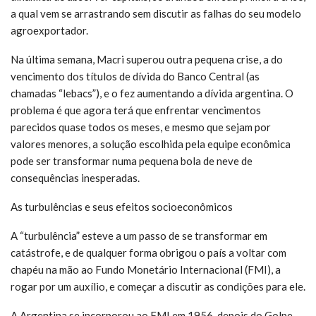
a qual vem se arrastrando sem discutir as falhas do seu modelo
agroexportador.
Na última semana, Macri superou outra pequena crise, a do
vencimento dos títulos de dívida do Banco Central (as
chamadas “lebacs”), e o fez aumentando a dívida argentina. O
problema é que agora terá que enfrentar vencimentos
parecidos quase todos os meses, e mesmo que sejam por
valores menores, a solução escolhida pela equipe econômica
pode ser transformar numa pequena bola de neve de
consequências inesperadas.
As turbulências e seus efeitos socioeconômicos
A “turbulência” esteve a um passo de se transformar em
catástrofe, e de qualquer forma obrigou o país a voltar com
chapéu na mão ao Fundo Monetário Internacional (FMI), a
rogar por um auxílio, e começar a discutir as condições para ele.
A Argentina se incorporou ao FMI em 1956, depois do Golpe