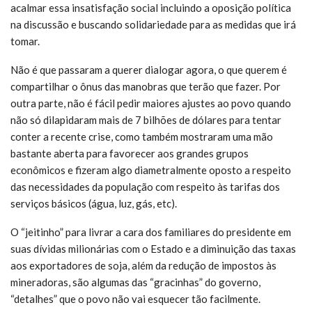
acalmar essa insatisfação social incluindo a oposição política
na discussão e buscando solidariedade para as medidas que irá
tomar.
Não é que passaram a querer dialogar agora, o que querem é
compartilhar o ônus das manobras que terão que fazer. Por
outra parte, não é fácil pedir maiores ajustes ao povo quando
não só dilapidaram mais de 7 bilhões de dólares para tentar
conter a recente crise, como também mostraram uma mão
bastante aberta para favorecer aos grandes grupos
econômicos e fizeram algo diametralmente oposto a respeito
das necessidades da população com respeito às tarifas dos
serviços básicos (água, luz, gás, etc).
O “jeitinho” para livrar a cara dos familiares do presidente em
suas dívidas milionárias com o Estado e a diminuição das taxas
aos exportadores de soja, além da redução de impostos às
mineradoras, são algumas das “gracinhas” do governo,
“detalhes” que o povo não vai esquecer tão facilmente.