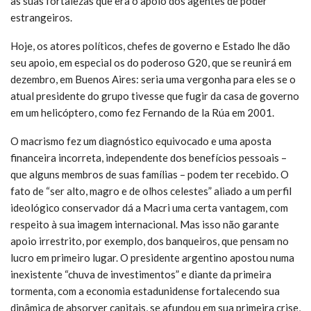
as suas fortalezas que era o apoio dos agentes de poder
estrangeiros.
Hoje, os atores políticos, chefes de governo e Estado lhe dão
seu apoio, em especial os do poderoso G20, que se reunirá em
dezembro, em Buenos Aires: seria uma vergonha para eles se o
atual presidente do grupo tivesse que fugir da casa de governo
em um helicóptero, como fez Fernando de la Rúa em 2001.
O macrismo fez um diagnóstico equivocado e uma aposta
financeira incorreta, independente dos benefícios pessoais –
que alguns membros de suas famílias – podem ter recebido. O
fato de “ser alto, magro e de olhos celestes” aliado a um perfil
ideológico conservador dá a Macri uma certa vantagem, com
respeito à sua imagem internacional. Mas isso não garante
apoio irrestrito, por exemplo, dos banqueiros, que pensam no
lucro em primeiro lugar. O presidente argentino apostou numa
inexistente “chuva de investimentos” e diante da primeira
tormenta, com a economia estadunidense fortalecendo sua
dinâmica de absorver capitais, se afundou em sua primeira crise,