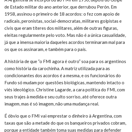
de Estado militar do ano anterior, que derrubou Perón. Em
1958, assinou o primeiro de 18 acordos: o fez com apoio de
radicais, peronistas, social-democratas, militares golpistas e
civis que eram títeres dos militares, além de outras figuras,
eleitas regularmente pelo voto. Mas não é a única casualidade,
já que a imensa maioria daqueles acordos terminaram mal para
os que os assinaram, e também para o país.
A história de que “o FMI agora é outro” soa para os argentinos
como história da carochinha. A matriz utilizada para as
condicionantes dos acordos é a mesma, e os funcionários do
Fundo só mudam por questões biológicas, mantendo intacto o
viés ideológico. Christine Lagarde, a cara política do FMI, com
seus trajes à medida e seu culto sorriso, até oferece outra
imagem, mas é só imagem, não uma mudança real.
É óbvio que o FMI vai emprestar o dinheiro à Argentina, com
taxas que são a metade do que os banqueiros privados cobram,
porque a entidade também toma suas medidas para defender