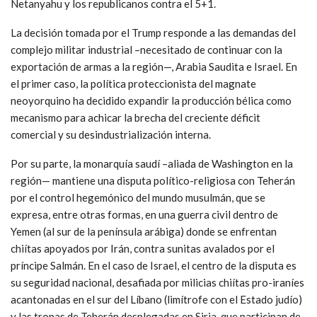
Netanyahu y los republicanos contra el 5+1.
La decisión tomada por el Trump responde a las demandas del
complejo militar industrial –necesitado de continuar con la
exportación de armas a la región—, Arabia Saudita e Israel. En
el primer caso, la política proteccionista del magnate
neoyorquino ha decidido expandir la producción bélica como
mecanismo para achicar la brecha del creciente déficit
comercial y su desindustrialización interna.
Por su parte, la monarquía saudí –aliada de Washington en la
región— mantiene una disputa político-religiosa con Teherán
por el control hegemónico del mundo musulmán, que se
expresa, entre otras formas, en una guerra civil dentro de
Yemen (al sur de la península arábiga) donde se enfrentan
chiítas apoyados por Irán, contra sunitas avalados por el
príncipe Salmán. En el caso de Israel, el centro de la disputa es
su seguridad nacional, desafiada por milicias chiítas pro-iraníes
acantonadas en el sur del Líbano (limítrofe con el Estado judío)
y las tropas de Teherán desplegadas en Siria, que participan de