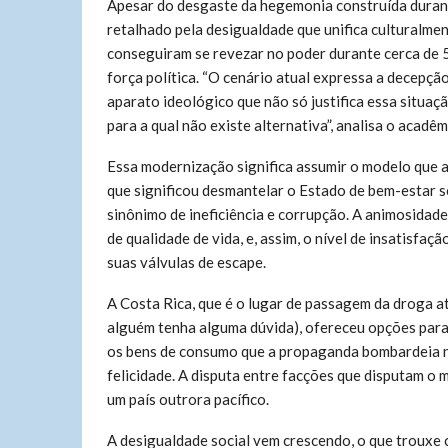
Apesar do desgaste da hegemonia construída durant
retalhado pela desigualdade que unifica culturalmen
conseguiram se revezar no poder durante cerca de 
força política. “O cenário atual expressa a decepçã
aparato ideológico que não só justifica essa situ
para a qual não existe alternativa”, analisa o acadê
Essa modernização significa assumir o modelo que 
que significou desmantelar o Estado de bem-estar so
sinônimo de ineficiência e corrupção. A animosidad
de qualidade de vida, e, assim, o nível de insatisf
suas válvulas de escape.
A Costa Rica, que é o lugar de passagem da droga 
alguém tenha alguma dúvida), ofereceu opções para
os bens de consumo que a propaganda bombardeia n
felicidade. A disputa entre facções que disputam o 
um país outrora pacífico.
A desigualdade social vem crescendo, o que trouxe