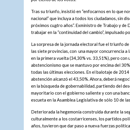
Tras su triunfo, insistió en “enfocarnos en lo que n
nacional” que incluya a todos los ciudadanos, sin di
próximos cu
a
tro años”. Exministro de Trabajo y d
trabajar en la “continuidad del cambio”, impulsado p
La sorpresa de la jornada electoral fue el triunfo de
las siete provincias, con una mayor concurrencia a 
en la primera vuelta (34,30% vs. 33,51%), pero con 
abstencionismo que se mantuvo por encima del 30
todas las últimas elecciones. En el balotaje de 2014 
abstención alcanzó el 43,50%. Ahora, deberá negoc
en la búsqueda de gobernabilidad, partiendo del de
mayoritario con el gobierno saliente y con una ban
escueta en la Asamblea Legislativa de sólo 10 de las
Deteriorada la hegemonía construida durante la seg
culturalmente a los costarricenses, los partidos pol
años, tuvieron que dar paso a nueva fuerzas políti