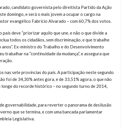
lvarado, candidato governista pelo direitista Partido da Ação
este domingo, e será o mais jovem a ocupar o cargo na
pastor evangélico Fabricio Alvarado – com 60,7% dos votos.
 país deve “priorizar aquilo que une, e não o que divide a
nclua todos os cidadãos, sem discriminação, e que trabalhe
 anos”. Ex-ministro do Trabalho e do Desenvolvimento
 trabalhar na “continuidade da mudança”, e assegura que
eração.
los nas sete províncias do país. A participação neste segundo
ção foi de 34,30% antes gora, e de 33,51% agora, o que não
ue longe do recorde histórico – no segundo turno de 2014,
de governabilidade, para reverter o panorama de desilusão
overno que se termina, e com uma bancada parlamentar
bleia Legislativa.