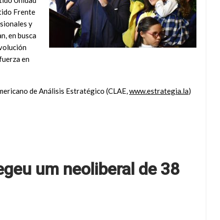
rtido Unidad
tido Frente
sionales y
n, en busca
evolución
fuerza en
mericano de Análisis Estratégico (CLAE,
www.estrategia.la
)
egeu um neoliberal de 38