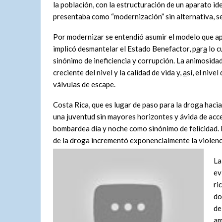
la población, con la estructuración de un aparato id
presentaba como “modernización” sin alternativa, s
Por modernizar se entendió asumir el modelo que apos
implicó desmantelar el Estado Benefactor, p
a
r
a
lo c
sinónimo de ineficiencia y corrupción. La animosid
creciente del nivel y la calidad de vida y,
a
sí, el niv
válvulas de escape.
Costa Rica, que es lugar de paso para la droga hac
una juventud sin mayores horizontes y ávida de acc
bombardea día y noche como sinónimo de felicidad. 
de la droga incrementó exponencialmente la violenc
La
ev
ri
do
de
am