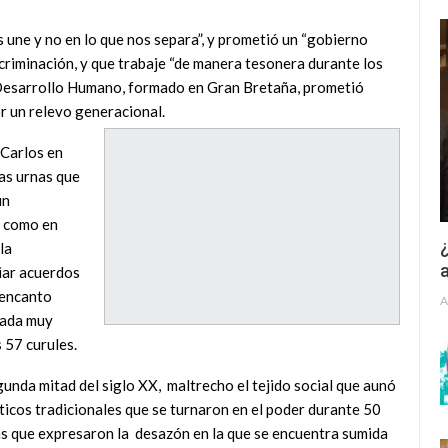
os une y no en lo que nos separa”, y prometió un “gobierno
scriminación, y que trabaje “de manera tesonera durante los
e Desarrollo Humano, formado en Gran Bretaña, prometió
or un relevo generacional.
 Carlos en
las urnas que
un
% como en
¿
la
a
iar acuerdos
sencanto
A
cada muy
 57 curules.
unda mitad del siglo XX, maltrecho el tejido social que aunó
íticos tradicionales que se turnaron en el poder durante 50
cas que expresaron la desazón en la que se encuentra sumida