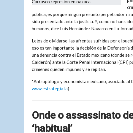
pa
cr
pública, es porque ningún presunto perpetrador, ni 
sido presentado ante la justicia. Y, como no han si
humanos, dice Luis Hernández Navarro en La Jornad
Lejos de olvidarse, las afrentas sufridas por el pu
eso es tan importante la decisión de la De­fen­sor
una denuncia contra el Estado mexicano (donde se re
Calderón) ante la Corte Penal Internacional (CPI) po
crímenes queden impunes y se repitan.
*
Antropólogo y economista mexicano, asociado al C
www.estrategia.la
)
Onde o assassinato de
‘habitual’