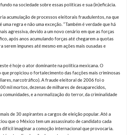
undo na sociedade sobre essas políticas e sua (in)eficácia.
ária acumulação de processos eleitorais fraudulentos, na que
s é uma regra e não uma exceção. “Também é verdade que há
ais agressiva, devido a um novo cenário em que as forças
ráfico, após anos acumulando forças até chegarem a quotas
para serem impunes até mesmo em ações mais ousadas e
 este é hoje o ator dominante na política mexicana. O
co que propiciou o fortalecimento das facções mais criminosas
liares, narcotráfico). A fraude eleitoral de 2006 foi o
200 mil mortos, dezenas de milhares de desaparecidos,
ou comunidades, e a normalização do terror, da criminalidade
mais de 30 aspirantes a cargos de eleição popular. Até a
iou que o México tem um assassinato de candidato cada
o difícil imaginar a comoção internacional que provocaria.