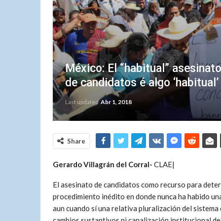
México: El “habitual” asesina
de candidatos é algo ‘habitual’
Last updated
Abr 1, 2018
Share
Gerardo Villagrán del Corral-
CLAE|
El asesinato de candidatos como recurso para determ
procedimiento inédito en donde nunca ha habido una
aun cuando sí una relativa pluralización del sistema
cambios sustantivos ni canalización institucional de