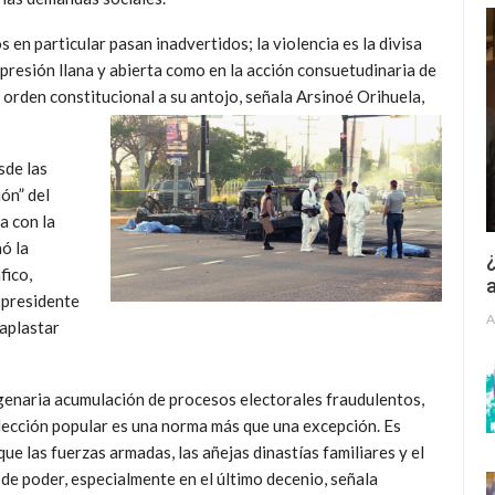
 en particular pasan inadvertidos; la violencia es la divisa
epresión llana y abierta como en la acción consuetudinaria de
l orden constitucional a su antojo, señala Arsinoé Orihuela,
sde las
ón” del
a con la
nó la
¿
fico,
a
xpresidente
A
aplastar
togenaria acumulación de procesos electorales fraudulentos,
elección popular es una norma más que una excepción. Es
e las fuerzas armadas, las añejas dinastías familiares y el
de poder, especialmente en el último decenio, señala