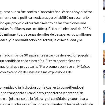
guerra nunca fue contra el narcotráfico: éste es hoy el actor
inante en la política mexicana, pero habilitó un escenario
ico que propició el fortalecimiento de las fracciones más
nastías familiares, narcotráfico). El fraude electoral de 2006
200 mil muertos, decenas de miles de desaparecidos, millones
des, y la normalización del terror, la criminalidad y la
sinados más de 30 aspirantes a cargos de elección popular.
n candidato cada cinco días. Si esto aconteciera en
ternacional que provocaría. “Pero como acontece en México,
, con excepción de unas escasas expresiones de
omunidad o jurisdicción por la cual está compitiendo, el
e se transporta el candidato, reporteros y personal de
e el jefe narco de la “plaza” y el candidato, y coordinar a
ncionario y las organizaciones criminales. “Desde el punto de