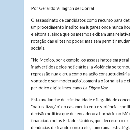
Por Gerardo Villagrán del Corral
O assassinato de candidatos como recurso para det
um procedimento inédito em lugares onde nunca hou
eleitorais, ainda que os mesmos exibam uma relativa
rotação das elites no poder, mas sem permitir muda
sociais.
“No México, por exemplo, os assassinatos em geral 
inadvertidos pelos noticiários: a violência se torn
repressão nua e crua como na ação consuetudinária 
vontade e sem moderação”, comenta o jornalista e ci
periódico digital mexicano
La Digna Voz
.
Esta avalanche de criminalidade e ilegalidade conce
“naturalização” do casamento entre violência e polít
decisão política que desencadeou a barbárie no Méxi
financiada pelos Estados Unidos, que decretou o e
denúncias de fraude contra ele, como uma estratégia