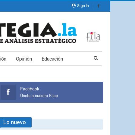
Sign In
ión
Opinión
Educación
Facebook
Únete a nuestro Face
Lo nuevo