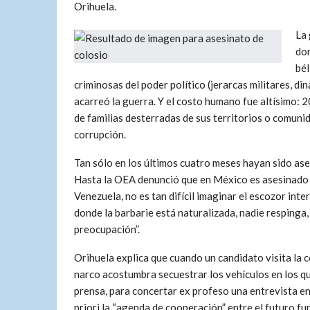
Orihuela.
La 
dom
bél
criminosas del poder político (jerarcas militares, di
acarreó la guerra. Y el costo humano fue altísimo: 
de familias desterradas de sus territorios o comunida
corrupción.
Tan sólo en los últimos cuatro meses hayan sido ase
Hasta la OEA denunció que en México es asesinado u
Venezuela, no es tan difícil imaginar el escozor in
donde la barbarie está naturalizada, nadie respinga
preocupación”.
Orihuela explica que cuando un candidato visita la c
narco acostumbra secuestrar los vehículos en los qu
prensa, para concertar ex profeso una entrevista entr
priori la “agenda de cooperación” entre el futuro fu