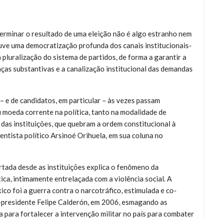
erminar o resultado de uma eleição não é algo estranho nem
ve uma democratização profunda dos canais institucionais-
 pluralização do sistema de partidos, de forma a garantir a
nças substantivas e a canalização institucional das demandas
– e de candidatos, em particular – às vezes passam
ou moeda corrente na política, tanto na modalidade de
das instituições, que quebram a ordem constitucional à
entista político Arsinoé Orihuela, em sua coluna no
rtada desde as instituições explica o fenômeno da
ica, intimamente entrelaçada com a violência social. A
co foi a guerra contra o narcotráfico, estimulada e co-
x-presidente Felipe Calderón, em 2006, esmagando as
 para fortalecer a intervenção militar no país para combater