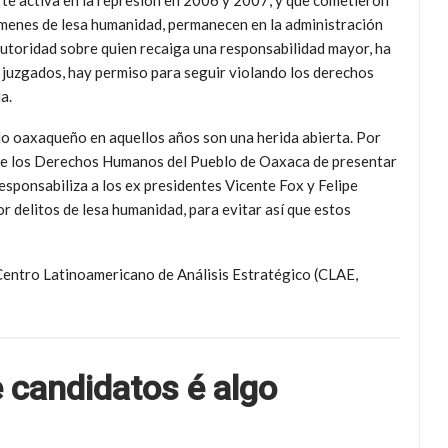
rte activa en la represión en 2006 y 2007, y que cometieron
ímenes de lesa humanidad, permanecen en la administración
autoridad sobre quien recaiga una responsabilidad mayor, ha
do juzgados, hay permiso para seguir violando los derechos
a.
eblo oaxaqueño en aquellos años son una herida abierta. Por
ía de los Derechos Humanos del Pueblo de Oaxaca de presentar
sponsabiliza a los ex presidentes Vicente Fox y Felipe
r delitos de lesa humanidad, para evitar así que estos
entro Latinoamericano de Análisis Estratégico (CLAE,
 candidatos é algo