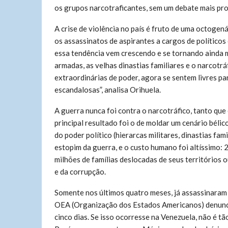
os grupos narcotraficantes, sem um debate mais prof
A crise de violência no país é fruto de uma octogen
os assassinatos de aspirantes a cargos de político
essa tendência vem crescendo e se tornando ainda m
armadas, as velhas dinastias familiares e o narcot
extraordinárias de poder, agora se sentem livres 
escandalosas”, analisa Orihuela.
A guerra nunca foi contra o narcotráfico, tanto que
principal resultado foi o de moldar um cenário béli
do poder político (hierarcas militares, dinastias fami
estopim da guerra, e o custo humano foi altíssimo: 
milhões de famílias deslocadas de seus territórios 
e da corrupção.
Somente nos últimos quatro meses, já assassinaram 
OEA (Organização dos Estados Americanos) denunc
cinco dias. Se isso ocorresse na Venezuela, não é tã