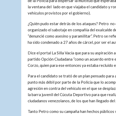
de la Policía para dispersar la multitud que espera
la ventana del lado en que viajaba el candidato y ro
vehículos provistos por el gobierno).
¿Quién pudo estar detrás de los ataques? Petro no 
organizado el sabotaje en compañía del exalcalde de
“denuncié como asesino y paramilitar”. Petro se ref
ha sido condenado a 27 años de cárcel, por ser el au
Dice el portal La Silla Vacía que para su aspiración 
partido Opción Ciudadana “como un acuerdo entre el d
Corzo, quien para ese entonces ya estaba recluido en 
Para el candidato se trató de un plan pensado para 
punto más débil por parte de la Policía que lo acomp
agresión en contra del vehículo en el que se despla
la barra juvenil del Cúcuta Deportivo para que realiz
ciudadanos venezolanos, de los que han llegado del 
Tanto Petro como su campaña han hechos públicos vid