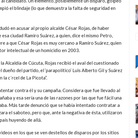
ba al candidato. Un elemento, posiblemente un disparo, golpeó
mpió el blindaje (lo que demuestra la falta de seguridad en
dudó en acusar al propio alcalde César Rojas, de haber
 esa ciudad Ramiro Suárez, a quien, dice el mismo Petro,
iere a que César Rojas es muy cercano a Ramiro Suárez, quien
tor intelectual de un homicidio en 2003.
a la Alcaldía de Cúcuta, Rojas recibió el aval del cuestionado
ueño del partido, el ‘parapolítico’ Luis Alberto Gil y Suárez
la c´rcel de La Picota”.
atentar contra él y su campaña. Considera que fue llevado al
añaba y esa sería una de las razones por las que fue fácil una
zaba. Más tarde denunció que se había intentado contratar a
ara el saboteo, pero que, ante la negativa de ésta, utilizaron
país huyendo de allá.
eos en los que se ven destellos de disparos por los sitios