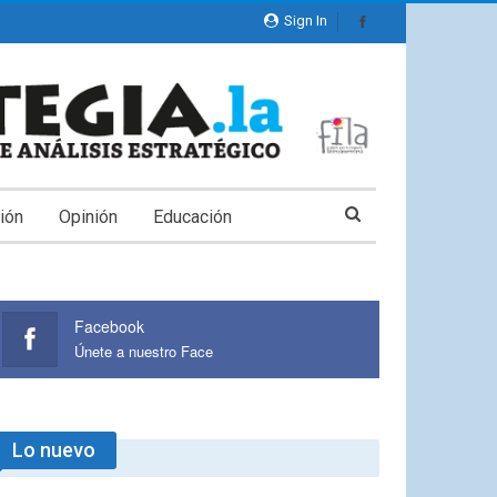
Sign In
ión
Opinión
Educación
Facebook
Únete a nuestro Face
Lo nuevo