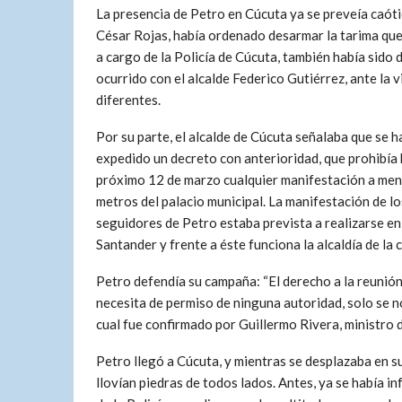
La presencia de Petro en Cúcuta ya se preveía caótic
César Rojas, había ordenado desarmar la tarima que 
a cargo de la Policía de Cúcuta, también había sido
ocurrido con el alcalde Federico Gutiérrez, ante la
diferentes.
Por su parte, el alcalde de Cúcuta señalaba que se h
expedido un decreto con anterioridad, que prohibía 
próximo 12 de marzo cualquier manifestación a me
metros del palacio municipal. La manifestación de lo
seguidores de Petro estaba prevista a realizarse en
Santander y frente a éste funciona la alcaldía de la 
Petro defendía su campaña: “El derecho a la reunión 
necesita de permiso de ninguna autoridad, solo se no
cual fue confirmado por Guillermo Rivera, ministro d
Petro llegó a Cúcuta, y mientras se desplazaba en su
llovían piedras de todos lados. Antes, ya se había i