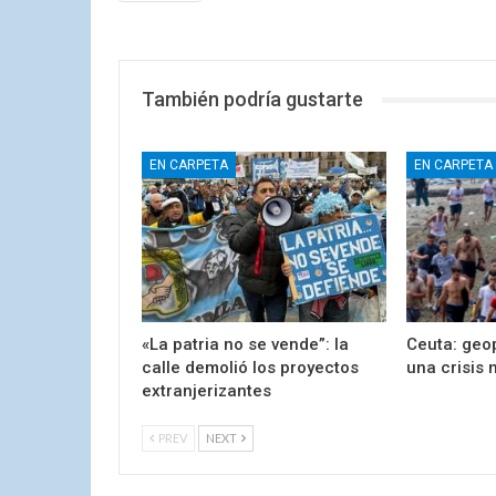
También podría gustarte
EN CARPETA
EN CARPETA
«La patria no se vende”: la
Ceuta: geop
calle demolió los proyectos
una crisis 
extranjerizantes
PREV
NEXT