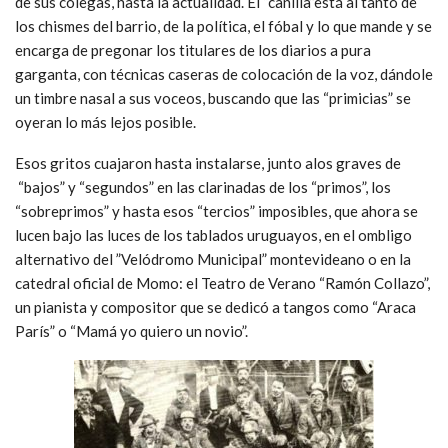
de sus colegas, hasta la actualidad. El “canilla”está al tanto de
los chismes del barrio, de la política, el fóbal y lo que mande y se
encarga de pregonar los titulares de los diarios a pura
garganta, con técnicas caseras de colocación de la voz, dándole
un timbre nasal a sus voceos, buscando que las “primicias” se
oyeran lo más lejos posible.
Esos gritos cuajaron hasta instalarse, junto alos graves de
“bajos” y “segundos” en las clarinadas de los “primos”, los
“sobreprimos” y hasta esos “tercios” imposibles, que ahora se
lucen bajo las luces de los tablados uruguayos, en el ombligo
alternativo del ”Velódromo Municipal” montevideano o en la
catedral oficial de Momo: el Teatro de Verano “Ramón Collazo”,
un pianista y compositor que se dedicó a tangos como “Araca
París” o “Mamá yo quiero un novio”.