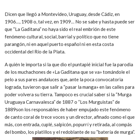
Dicen que llegó a Montevideo, Uruguay, desde Cádiz, en
1906…, 1908 o, tal vez, en 1909… No se sabe y hasta puede ser
que “La Gaditana” no haya sido el real embrión de este
fenómeno cultural, social, barrial y político que no tiene
parangón, ni en aquel puerto español ni en esta costa
occidental del Río de la Plata.
A quién le importa si la que dio el puntapié inicial fue la parodia
de los muchachones de «La Gaditana que se va» tomándole el
pelo a sus pares andaluces que, ante la poca convocatoria
lograda, tuvieron que salir a “pasar la manga» en las calles para
poder volvera su tierra. Tampoco es crucial saber si la “Murga
Uruguaya Carnavalesca” de 1887 o “Los Murguistas” de
1889son los responsables de haber empujado este fenómeno
de canto coral de trece voces y un director, afinado como el que
más, con entrada, cuplé, salpicón, popurrí y retirada, al compás
del bombo, los platillos y el redoblante de su “batería de murga”.