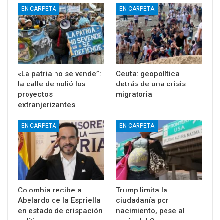
EN CARPETA
EN CARPETA
«La patria no se vende”:
Ceuta: geopolítica
la calle demolió los
detrás de una crisis
proyectos
migratoria
extranjerizantes
EN CARPETA
EN CARPETA
Colombia recibe a
Trump limita la
Abelardo de la Espriella
ciudadanía por
en estado de crispación
nacimiento, pese al