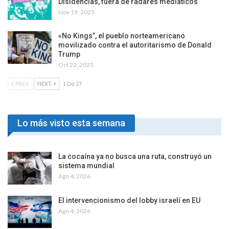
Disidencias, fuera de radares mediáticos
Nov 19, 2025
«No Kings”, el pueblo norteamericano
movilizado contra el autoritarismo de Donald
Trump
Oct 22, 2025
PREV
NEXT
1 De 27
Lo más visto esta semana
La cocaína ya no busca una ruta, construyó un
sistema mundial
Ago 4, 2026
El intervencionismo del lobby israelí en EU
Ago 4, 2026