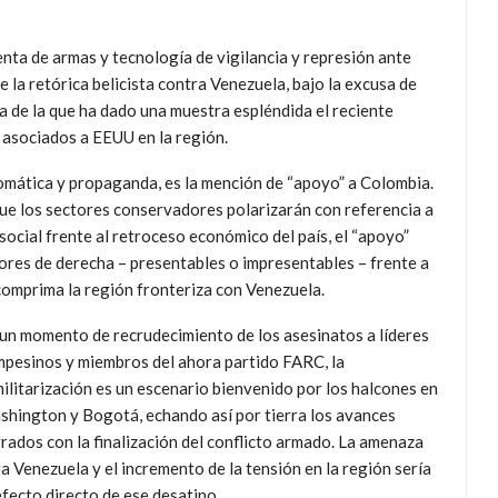
enta de armas y tecnología de vigilancia y represión ante
e la retórica belicista contra Venezuela, bajo la excusa de
a de la que ha dado una muestra espléndida el reciente
 asociados a EEUU en la región.
lomática y propaganda, es la mención de “apoyo” a Colombia.
que los sectores conservadores polarizarán con referencia a
social frente al retroceso económico del país, el “apoyo”
ores de derecha – presentables o impresentables – frente a
scomprima la región fronteriza con Venezuela.
un momento de recrudecimiento de los asesinatos a líderes
pesinos y miembros del ahora partido FARC, la
ilitarización es un escenario bienvenido por los halcones en
hington y Bogotá, echando así por tierra los avances
rados con la finalización del conflicto armado. La amenaza
a Venezuela y el incremento de la tensión en la región sería
efecto directo de ese desatino.