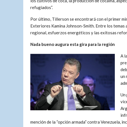
los cultivos de coca, la producción de cocaína, aspe
refugiados”.
Por último, Tillerson se encontrará con el primer m
Exteriores Kamina Johnson-Smith. Entre los temas a 
regional, esfuerzos energéticos y las exitosas refo
Nada bueno augura esta gira para la región
A l
pre
deb
un 
adm
Un 
vic
Arg
inf
mención de la “opción armada” contra Venezuela, inc