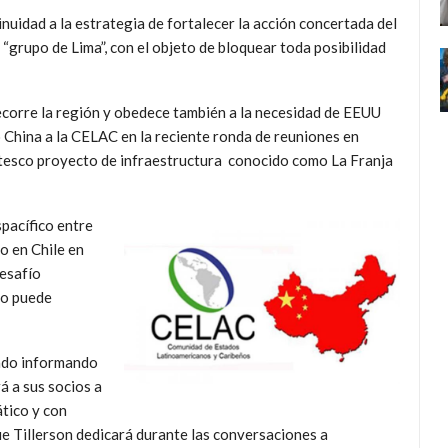
inuidad a la estrategia de fortalecer la acción concertada del
“grupo de Lima”, con el objeto de bloquear toda posibilidad
recorre la región y obedece también a la necesidad de EEUU
o China a la CELAC en la reciente ronda de reuniones en
antesco proyecto de infraestructura conocido como La Franja
pacífico entre
o en Chile en
desafío
no puede
ado informando
rá a sus socios a
tico y con
que Tillerson dedicará durante las conversaciones a