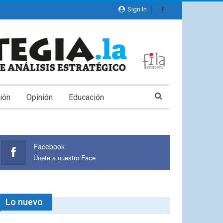
Sign In
ión
Opinión
Educación
Facebook
Únete a nuestro Face
Lo nuevo