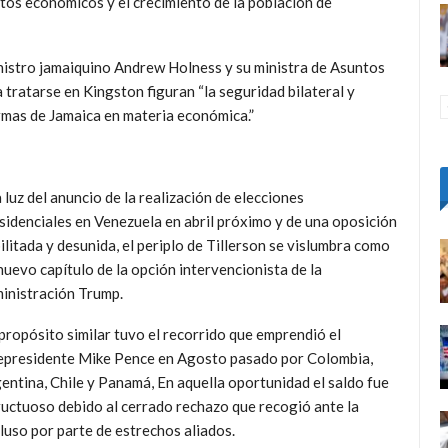
ctos económicos y el crecimiento de la población de
inistro jamaiquino Andrew Holness y su ministra de Asuntos
tratarse en Kingston figuran “la seguridad bilateral y
rmas de Jamaica en materia económica.”
a luz del anuncio de la reali
zación de elecciones
sidenciales en Venezuela en abril próximo y de una oposición
ilitada y desunida, el periplo de Tillerson se vislumbra como
nuevo capítulo de la opción intervencionista de la
inistración Trump.
propósito similar tuvo el recorrido que emprendió el
epresidente Mike Pence en Agosto pasado por Colombia,
entina, Chile y Panamá, En aquella oportunidad el saldo fue
ructuoso debido al cerrado rechazo que recogió ante la
luso por parte de estrechos aliados.