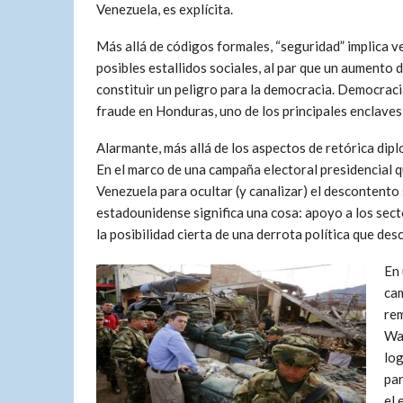
Venezuela, es explícita.
Más allá de códigos formales, “seguridad” implica v
posibles estallidos sociales, al par que un aumento d
constituir un peligro para la democracia. Democraci
fraude en Honduras, uno de los principales enclaves
Alarmante, más allá de los aspectos de retórica dip
En el marco de una campaña electoral presidencial 
Venezuela para ocultar (y canalizar) el descontento 
estadounidense significa una cosa: apoyo a los sect
la posibilidad cierta de una derrota política que de
En 
cam
rem
Was
log
par
el 