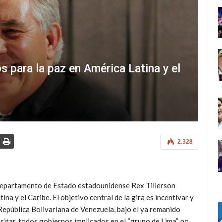
os para la paz en América Latina y el
2.328
 Departamento de Estado estadounidense Rex Tillerson
na y el Caribe. El objetivo central de la gira es incentivar y
República Bolivariana de Venezuela, bajo el ya remanido
isitar, todos gobiernos implicados en el “grupo de Lima”, no