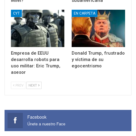
Milei?
sudamericana
CYT
EN CARPETA
Empresa de EEUU
Donald Trump, frustrado
desarrolla robots para
y víctima de su
uso militar: Eric Trump,
egocentrismo
asesor
PREV
NEXT
Facebook
Únete a nuestro Face